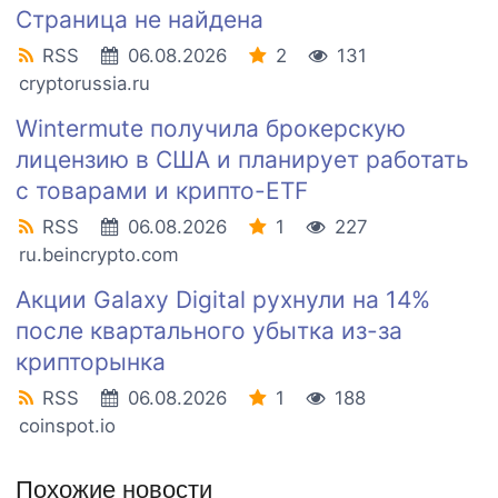
Страница не найдена
RSS
06.08.2026
2
131
cryptorussia.ru
Wintermute получила брокерскую
лицензию в США и планирует работать
с товарами и крипто-ETF
RSS
06.08.2026
1
227
ru.beincrypto.com
Акции Galaxy Digital рухнули на 14%
после квартального убытка из-за
крипторынка
RSS
06.08.2026
1
188
coinspot.io
Похожие новости