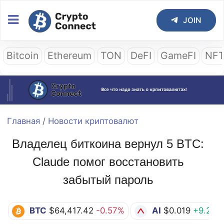
JOIN
Bitcoin
Ethereum
TON
DeFI
GameFI
NF
Главная
/
Новости криптовалют
Владелец биткоина вернул 5 BTC:
Claude помог восстановить
забытый пароль
BTC
$64,417.42
-0.57%
AI
$0.019
+9.20%