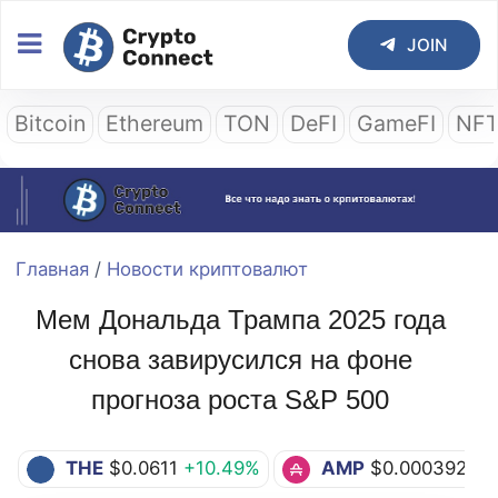
JOIN
Bitcoin
Ethereum
TON
DeFI
GameFI
NF
Главная
/
Новости криптовалют
Мем Дональда Трампа 2025 года
снова завирусился на фоне
прогноза роста S&P 500
THE
$0.0611
+10.49%
AMP
$0.000392
+3