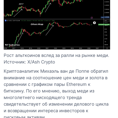
Рост альткоинов вслед за ралли на рынке меди.
Источник: X/Ash Crypto
Криптоаналитик Михаэль ван де Поппе обратил
внимание на соотношение цен меди и золота в
сравнении с графиком пары Ethereum к
биткоину. По его мнению, выход меди из
многолетнего нисходящего тренда
свидетельствует об изменении делового цикла
и возвращении интереса инвесторов к
рисковым активам.