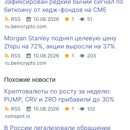
Зафиксирован редкий бычий сигнал по
биткоину от хедж-фондов на CME
RSS
10.08.2026
1
51
ru.beincrypto.com
Morgan Stanley поднял целевую цену
Zhipu на 72%, акции выросли на 37%
RSS
10.08.2026
1
203
ru.beincrypto.com
Похожие новости
Криптовалюты по росту за неделю:
PUMP, CRV и ZRO прибавили до 30%
RSS
10.08.2026
1
102
coinspot.io
В России легализовали обращение