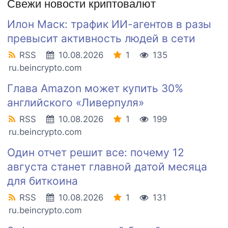
Свежи новости криптовалют
Илон Маск: трафик ИИ-агентов в разы
превысит активность людей в сети
RSS
10.08.2026
1
135
ru.beincrypto.com
Глава Amazon может купить 30%
английского «Ливерпуля»
RSS
10.08.2026
1
199
ru.beincrypto.com
Один отчет решит все: почему 12
августа станет главной датой месяца
для биткоина
RSS
10.08.2026
1
131
ru.beincrypto.com