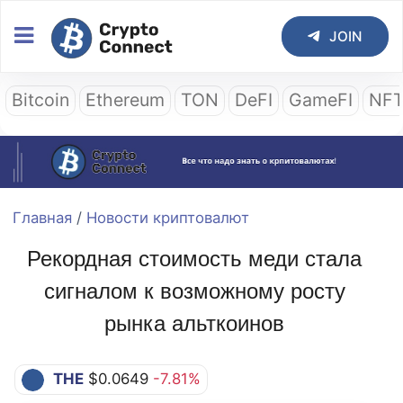
JOIN
Bitcoin
Ethereum
TON
DeFI
GameFI
NF
Главная
/
Новости криптовалют
Рекордная стоимость меди стала
сигналом к возможному росту
рынка альткоинов
THE
$0.0649
-7.81%