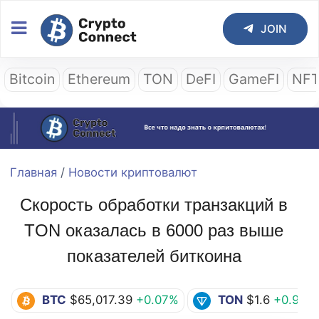
JOIN
Bitcoin
Ethereum
TON
DeFI
GameFI
NF
Главная
/
Новости криптовалют
Скорость обработки транзакций в
TON оказалась в 6000 раз выше
показателей биткоина
BTC
$65,017.39
+0.07%
TON
$1.6
+0.95%