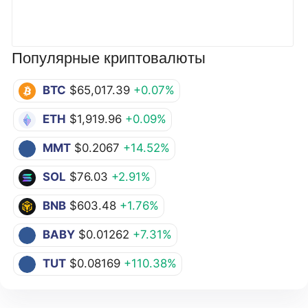
Популярные криптовалюты
BTC
$65,017.39
+0.07%
ETH
$1,919.96
+0.09%
MMT
$0.2067
+14.52%
SOL
$76.03
+2.91%
BNB
$603.48
+1.76%
BABY
$0.01262
+7.31%
TUT
$0.08169
+110.38%