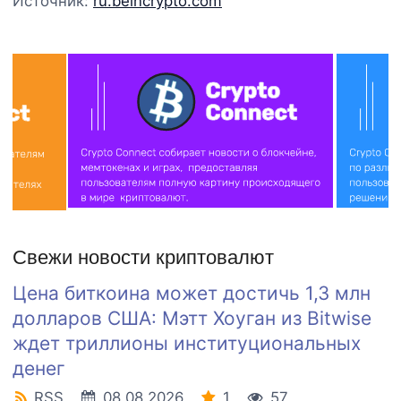
Источник:
ru.beincrypto.com
Свежи новости криптовалют
Цена биткоина может достичь 1,3 млн
долларов США: Мэтт Хоуган из Bitwise
ждет триллионы институциональных
денег
RSS
08.08.2026
1
57