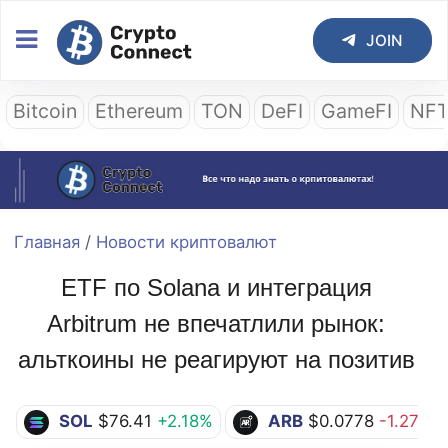
JOIN
Bitcoin
Ethereum
TON
DeFI
GameFI
NF
Главная
/
Новости криптовалют
ETF по Solana и интеграция
Arbitrum не впечатлили рынок:
альткоины не реагируют на позитив
SOL
$76.41
+2.18%
ARB
$0.0778
-1.27%