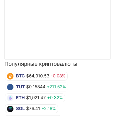
Популярные криптовалюты
BTC
$64,910.53
-0.08%
TUT
$0.15844
+211.52%
ETH
$1,921.47
+0.32%
SOL
$76.41
+2.18%