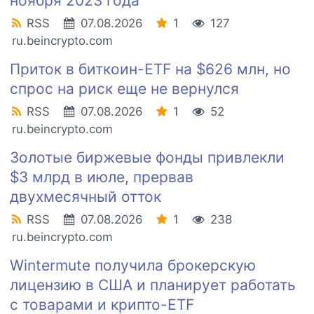
ноября 2023 года
RSS
07.08.2026
1
127
ru.beincrypto.com
Приток в биткоин-ETF на $626 млн, но
спрос на риск еще не вернулся
RSS
07.08.2026
1
52
ru.beincrypto.com
Золотые биржевые фонды привлекли
$3 млрд в июле, прервав
двухмесячный отток
RSS
07.08.2026
1
238
ru.beincrypto.com
Wintermute получила брокерскую
лицензию в США и планирует работать
с товарами и крипто-ETF