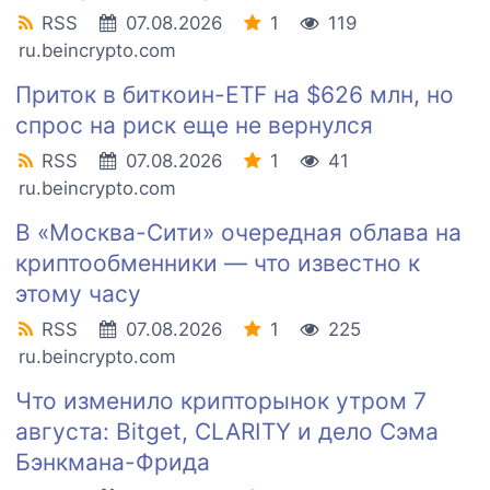
RSS
07.08.2026
1
119
ru.beincrypto.com
Приток в биткоин-ETF на $626 млн, но
спрос на риск еще не вернулся
RSS
07.08.2026
1
41
ru.beincrypto.com
В «Москва-Сити» очередная облава на
криптообменники — что известно к
этому часу
RSS
07.08.2026
1
225
ru.beincrypto.com
Что изменило крипторынок утром 7
августа: Bitget, CLARITY и дело Сэма
Бэнкмана-Фрида