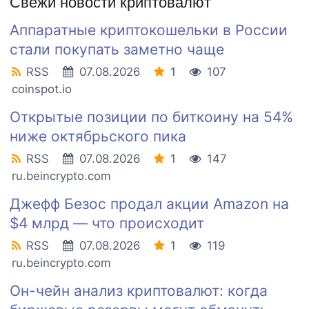
Свежи новости криптовалют
Аппаратные криптокошельки в России
стали покупать заметно чаще
RSS
07.08.2026
1
107
coinspot.io
Открытые позиции по биткоину на 54%
ниже октябрьского пика
RSS
07.08.2026
1
147
ru.beincrypto.com
Джефф Безос продал акции Amazon на
$4 млрд — что происходит
RSS
07.08.2026
1
119
ru.beincrypto.com
Он-чейн анализ криптовалют: когда