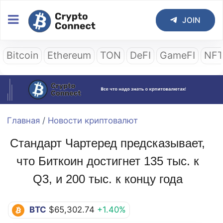
JOIN
Bitcoin
Ethereum
TON
DeFI
GameFI
NF
Главная
/
Новости криптовалют
Стандарт Чартеред предсказывает,
что Биткоин достигнет 135 тыс. к
Q3, и 200 тыс. к концу года
BTC
$65,302.74
+1.40%