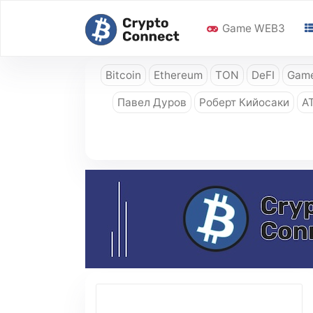
Game WEB3
Bitcoin
Ethereum
TON
DeFI
Game
Павел Дуров
Роберт Кийосаки
A