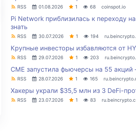
RSS
01.08.2026
1
68
coinspot.io
Pi Network приблизилась к переходу на
знать
RSS
30.07.2026
1
194
ru.beincrypto
Крупные инвесторы избавляются от HY
RSS
29.07.2026
1
203
ru.beincrypto
CME запустила фьючерсы на 55 акций 
RSS
28.07.2026
1
165
ru.beincrypto
Хакеры украли $35,5 млн из 3 DeFi-про
RSS
23.07.2026
1
83
ru.beincrypto.