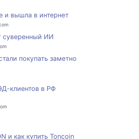
е и вышла в интернет
.com
ят суверенный ИИ
com
стали покупать заметно
ЭД-клиентов в РФ
com
N и как купить Toncoin