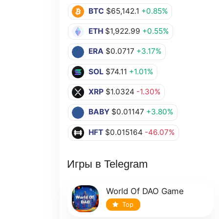
BTC
$65,142.1
+0.85%
ETH
$1,922.99
+0.55%
ERA
$0.0717
+3.17%
SOL
$74.11
+1.01%
XRP
$1.0324
-1.30%
BABY
$0.01147
+3.80%
HFT
$0.015164
-46.07%
Игры в Telegram
World Of DAO Game
Top