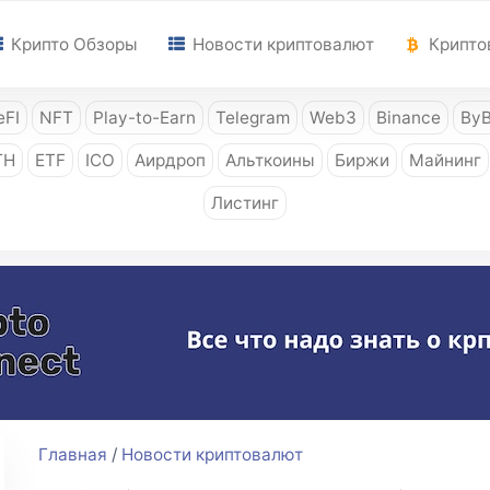
Крипто Обзоры
Новости криптовалют
Крипто
FI
NFT
Play-to-Earn
Telegram
Web3
Binance
ByB
TH
ETF
ICO
Аирдроп
Альткоины
Биржи
Майнинг
Листинг
Главная
/
Новости криптовалют