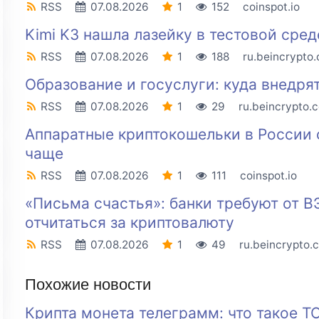
RSS
07.08.2026
1
152
coinspot.io
Kimi K3 нашла лазейку в тестовой сред
RSS
07.08.2026
1
188
ru.beincrypto
Образование и госуслуги: куда внедр
RSS
07.08.2026
1
29
ru.beincrypto.
Аппаратные криптокошельки в России 
чаще
RSS
07.08.2026
1
111
coinspot.io
«Письма счастья»: банки требуют от В
отчитаться за криптовалюту
RSS
07.08.2026
1
49
ru.beincrypto.
Похожие новости
Крипта монета телеграмм: что такое TO