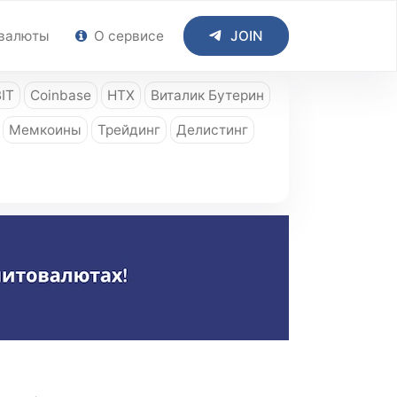
валюты
О сервисе
JOIN
IT
Coinbase
HTX
Виталик Бутерин
Мемкоины
Трейдинг
Делистинг