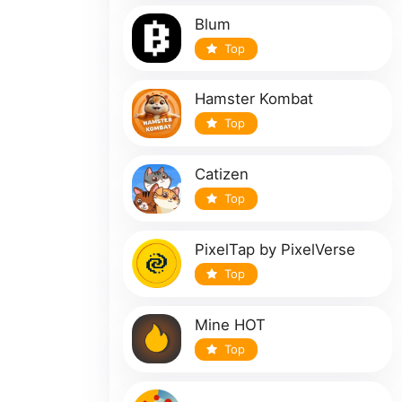
Blum
Top
Hamster Kombat
Top
Catizen
Top
PixelTap by PixelVerse
Top
Mine HOT
Top