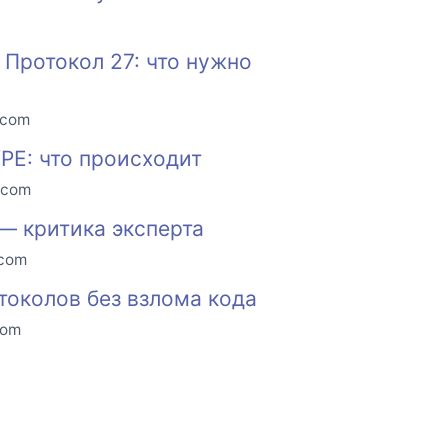
 Протокол 27: что нужно
.com
PE: что происходит
.com
— критика эксперта
.com
токолов без взлома кода
com