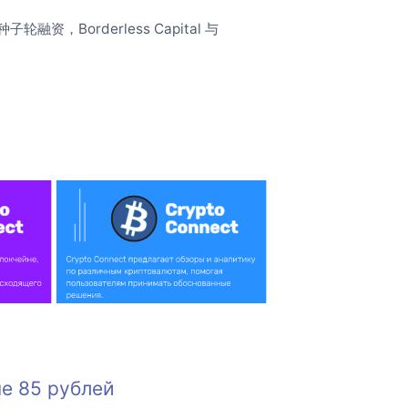
子轮融资，Borderless Capital 与
е 85 рублей