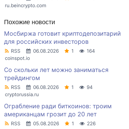
ru.beincrypto.com
Похожие новости
Мосбиржа готовит криптодепозитарий
для российских инвесторов
RSS
06.08.2026
1
164
coinspot.io
Со скольки лет можно заниматься
трейдингом
RSS
06.08.2026
1
94
cryptorussia.ru
Ограбление ради биткоинов: троим
американцам грозит до 20 лет
RSS
05.08.2026
1
226