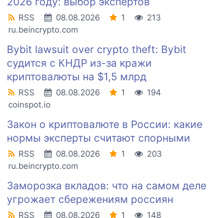
2026 году: выбор экспертов
RSS
08.08.2026
1
213
ru.beincrypto.com
Bybit lawsuit over crypto theft: Bybit
судится с КНДР из-за кражи
криптовалюты на $1,5 млрд
RSS
08.08.2026
1
194
coinspot.io
Закон о криптовалюте в России: какие
нормы эксперты считают спорными
RSS
08.08.2026
1
203
ru.beincrypto.com
Заморозка вкладов: что на самом деле
угрожает сбережениям россиян
RSS
08.08.2026
1
148