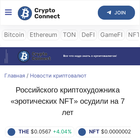
JOIN
Bitcoin
Ethereum
TON
DeFI
GameFI
NF
Главная
/
Новости криптовалют
Российского криптохудожника
«эротических NFT» осудили на 7
лет
THE
$0.0567
+4.04%
NFT
$0.0000002
-0