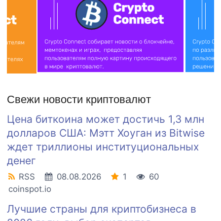
Свежи новости криптовалют
Цена биткоина может достичь 1,3 млн
долларов США: Мэтт Хоуган из Bitwise
ждет триллионы институциональных
денег
RSS
08.08.2026
1
60
coinspot.io
Лучшие страны для криптобизнеса в