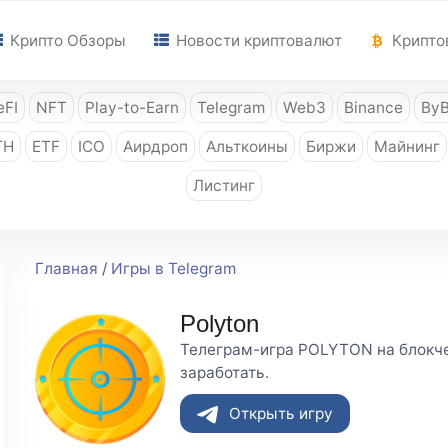
Крипто Обзоры
Новости криптовалют
Крипто
FI
NFT
Play-to-Earn
Telegram
Web3
Binance
ByB
TH
ETF
ICO
Аирдроп
Альткоины
Биржи
Майнинг
Листинг
Главная
/
Игры в Telegram
Polyton
Телеграм-игра POLYTON на блокче
заработать.
Открыть игру