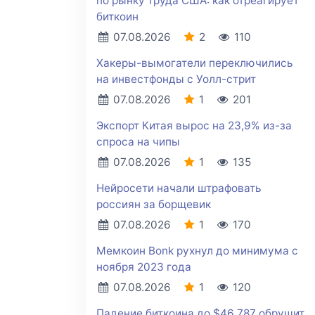
по рынку труда США: как отреагирует
биткоин
07.08.2026
2
110
Хакеры-вымогатели переключились
на инвестфонды с Уолл-стрит
07.08.2026
1
201
Экспорт Китая вырос на 23,9% из-за
спроса на чипы
07.08.2026
1
135
Нейросети начали штрафовать
россиян за борщевик
07.08.2026
1
170
Мемкоин Bonk рухнул до минимума с
ноября 2023 года
07.08.2026
1
120
Падение биткоина до $46 787 обрушит