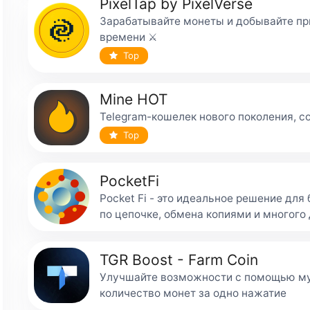
PixelTap by PixelVerse
Зарабатывайте монеты и добывайте пр
времени ⚔️
Top
Mine HOT
Telegram-кошелек нового поколения, с
Top
PocketFi
Pocket Fi - это идеальное решение дл
по цепочке, обмена копиями и многого 
TGR Boost - Farm Coin
Улучшайте возможности с помощью му
количество монет за одно нажатие