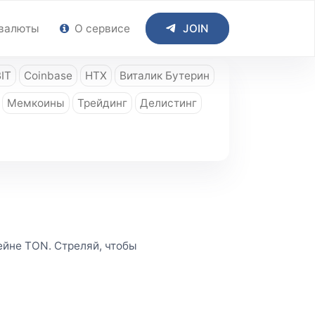
валюты
О сервисе
JOIN
IT
Coinbase
HTX
Виталик Бутерин
Мемкоины
Трейдинг
Делистинг
йне TON. Стреляй, чтобы