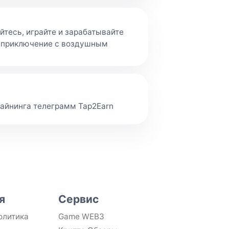
тесь, играйте и зарабатывайте
ет приключение с воздушным
майнинга телеграмм Tap2Earn
я
Сервис
олитика
Game WEB3