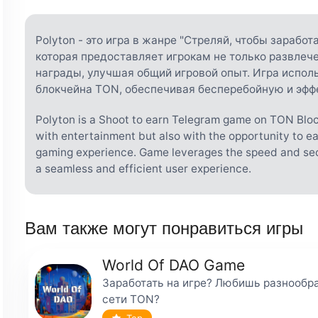
Polyton - это игра в жанре "Стреляй, чтобы заработ
которая предоставляет игрокам не только развлеч
награды, улучшая общий игровой опыт. Игра испол
блокчейна TON, обеспечивая бесперебойную и эфф
Polyton is a Shoot to earn Telegram game on TON Bloc
with entertainment but also with the opportunity to e
gaming experience. Game leverages the speed and sec
a seamless and efficient user experience.
Вам также могут понравиться игры
World Of DAO Game
Заработать на игре? Любишь разнообр
сети TON?
Top