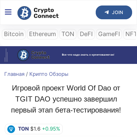
JOIN
Bitcoin
Ethereum
TON
DeFI
GameFI
NF
Главная
/
Крипто Обзоры
Игровой проект World Of Dao от
TGIT DAO успешно завершил
первый этап бета-тестирования!
TON
$1.6
+0.95%