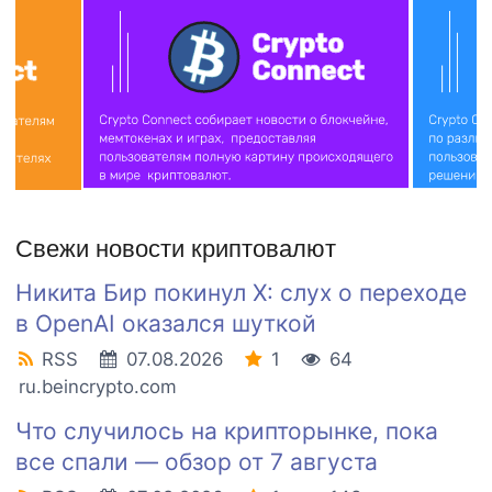
Свежи новости криптовалют
Никита Бир покинул X: слух о переходе
в OpenAI оказался шуткой
RSS
07.08.2026
1
64
ru.beincrypto.com
Что случилось на крипторынке, пока
все спали — обзор от 7 августа