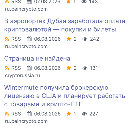
RSS
07.08.2026
1
143
ru.beincrypto.com
В аэропортах Дубая заработала оплата
криптовалютой — покупки и билеты
RSS
06.08.2026
2
242
ru.beincrypto.com
Страница не найдена
RSS
06.08.2026
2
131
cryptorussia.ru
Wintermute получила брокерскую
лицензию в США и планирует работать
с товарами и крипто-ETF
RSS
06.08.2026
1
227
ru.beincrypto.com