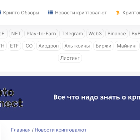
Крипто Обзоры
Новости криптовалют
Крипто
FI
NFT
Play-to-Earn
Telegram
Web3
Binance
ByB
TH
ETF
ICO
Аирдроп
Альткоины
Биржи
Майнинг
Листинг
Главная
/
Новости криптовалют