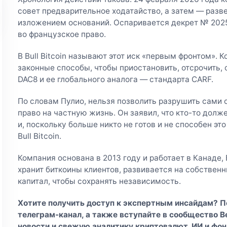
совет предварительное ходатайство, а затем — раз
изложением оснований. Оспаривается декрет № 2025
во французское право.
В Bull Bitcoin называют этот иск «первым фронтом».
законные способы, чтобы приостановить, отсрочить,
DAC8 и ее глобального аналога — стандарта CARF.
По словам Пулио, нельзя позволить разрушить сами 
право на частную жизнь. Он заявил, что кто-то долж
и, поскольку больше никто не готов и не способен эт
Bull Bitcoin.
Компания основана в 2013 году и работает в Канаде, 
хранит биткоины клиентов, развивается на собственн
капитал, чтобы сохранять независимость.
Хотите получить доступ к экспертным инсайдам? 
телеграм-канал
, а также вступайте в
сообщество Be
новости и свежую аналитику криптовалют, ИИ и фон