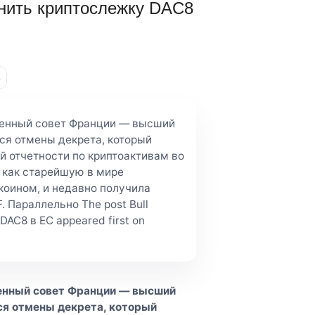
менить криптослежку DAC8
%
твенный совет Франции — высший
ся отмены декрета, который
й отчетности по криптоактивам во
я как старейшую в мире
коином, и недавно получила
 Параллельно The post Bull
DAC8 в ЕС appeared first on
твенный совет Франции — высший
ся отмены декрета, который