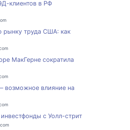
ЭД-клиентов в РФ
com
о рынку труда США: как
.com
оре МакГерне сократила
.com
 — возможное влияние на
.com
инвестфонды с Уолл-стрит
.com