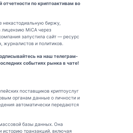
й отчетности по криптоактивам во
ре некастодиальную биржу,
а лицензию MiCA через
компания запустила сайт — ресурс
, журналистов и политиков.
Подписывайтесь на наш
телеграм-
последних событиях рынка в чате!
опейских поставщиков криптоуслуг
овым органам данные о личности и
ведения автоматически передаются
 массовой базы данных. Она
и историю транзакций, включая