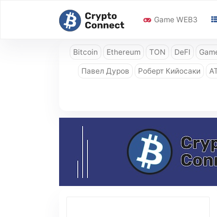
Game WEB3
Bitcoin
Ethereum
TON
DeFI
Game
Павел Дуров
Роберт Кийосаки
A