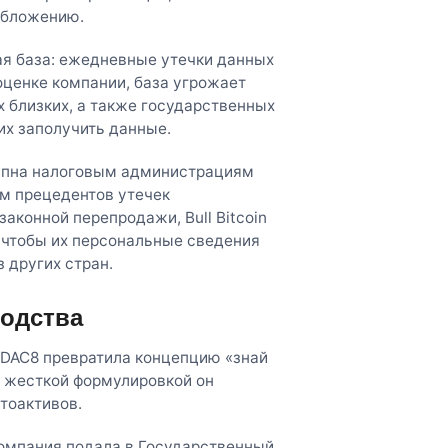
обложению.
акая база: ежедневные утечки данных
оценке компании, база угрожает
 близких, а также государственных
х заполучить данные.
тупна налоговым администрациям
ом прецедентов утечек
аконной перепродажи, Bull Bitcoin
, чтобы их персональные сведения
 других стран.
водства
, DAC8 превратила концепцию «знай
ль жесткой формулировкой он
тоактивов.
компания подала в Государственный