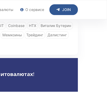
валюты
О сервисе
JOIN
IT
Coinbase
HTX
Виталик Бутерин
Мемкоины
Трейдинг
Делистинг