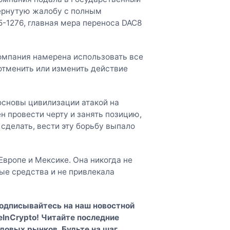
вернутую жалобу с полным
-1276, главная мера переноса DAC8
 Компания намерена использовать все
 отменить или изменить действие
основы цивилизации атакой на
ен провести черту и занять позицию,
о сделать, вести эту борьбу выпало
Европе и Мексике. Она никогда не
ые средства и не привлекала
Подписывайтесь на наш
новостной
InCrypto
! Читайте последние
довых рынков. Будьте на шаг