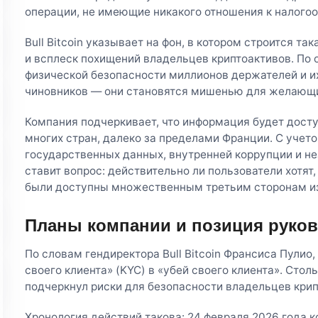
операции, не имеющие никакого отношения к налого
Bull Bitcoin указывает на фон, в котором строится т
и всплеск похищений владельцев криптоактивов. По 
физической безопасности миллионов держателей и их
чиновников — они становятся мишенью для желающи
Компания подчеркивает, что информация будет дос
многих стран, далеко за пределами Франции. С учет
государственных данных, внутренней коррупции и нез
ставит вопрос: действительно ли пользователи хотят
были доступны множественным третьим сторонам из
Планы компании и позиция руко
По словам гендиректора Bull Bitcoin Франсиса Пулио
своего клиента» (KYC) в «убей своего клиента». Сто
подчеркнул риски для безопасности владельцев крип
Хронология действий такова: 24 февраля 2026 года 