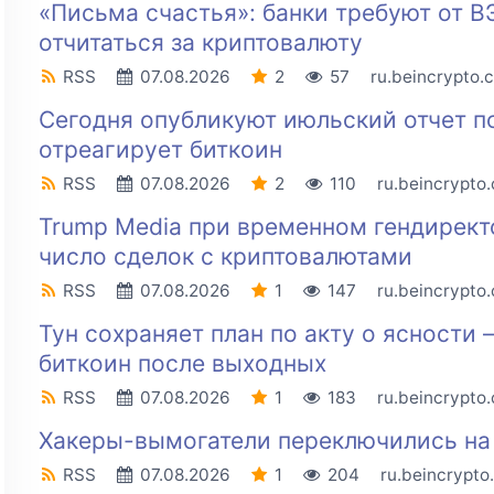
«Письма счастья»: банки требуют от В
отчитаться за криптовалюту
RSS
07.08.2026
2
57
ru.beincrypto.
Сегодня опубликуют июльский отчет п
отреагирует биткоин
RSS
07.08.2026
2
110
ru.beincrypto
Trump Media при временном гендирект
число сделок с криптовалютами
RSS
07.08.2026
1
147
ru.beincrypto
Тун сохраняет план по акту о ясности
биткоин после выходных
RSS
07.08.2026
1
183
ru.beincrypto
Хакеры-вымогатели переключились на 
RSS
07.08.2026
1
204
ru.beincrypto