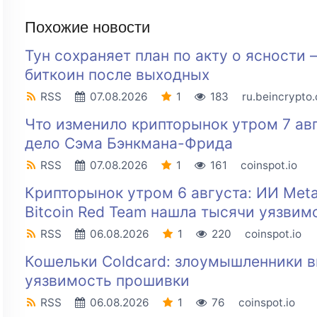
Похожие новости
Тун сохраняет план по акту о ясности
биткоин после выходных
RSS
07.08.2026
1
183
ru.beincrypto
Что изменило крипторынок утром 7 авгу
дело Сэма Бэнкмана-Фрида
RSS
07.08.2026
1
161
coinspot.io
Крипторынок утром 6 августа: ИИ Met
Bitcoin Red Team нашла тысячи уязвим
RSS
06.08.2026
1
220
coinspot.io
Кошельки Coldcard: злоумышленники в
уязвимость прошивки
RSS
06.08.2026
1
76
coinspot.io