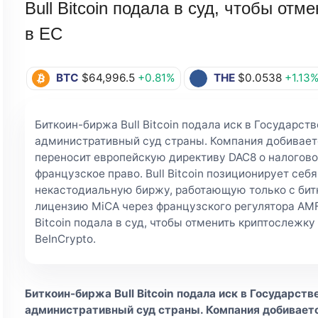
Bull Bitcoin подала в суд, чтобы от
в ЕС
BTC
$64,996.5
+0.81%
THE
$0.0538
+1.13
Биткоин-биржа Bull Bitcoin подала иск в Государс
административный суд страны. Компания добивает
переносит европейскую директиву DAC8 о налогово
французское право. Bull Bitcoin позиционирует себ
некастодиальную биржу, работающую только с бит
лицензию MiCA через французского регулятора AMF.
Bitcoin подала в суд, чтобы отменить криптослежку 
BeInCrypto.
Биткоин-биржа Bull Bitcoin подала иск в Государс
административный суд страны. Компания добивает