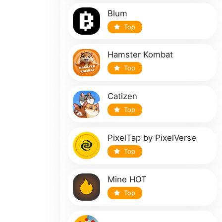
Blum
Top
Hamster Kombat
Top
Catizen
Top
PixelTap by PixelVerse
Top
Mine HOT
Top