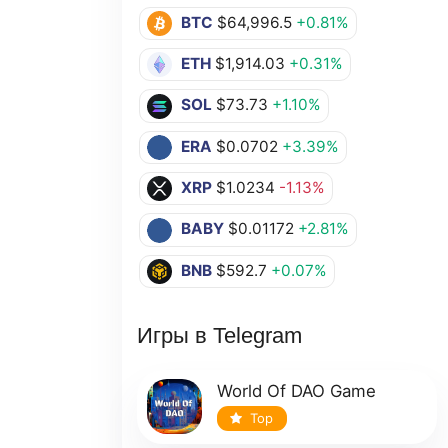
BTC
$64,996.5
+0.81%
ETH
$1,914.03
+0.31%
SOL
$73.73
+1.10%
ERA
$0.0702
+3.39%
XRP
$1.0234
-1.13%
BABY
$0.01172
+2.81%
BNB
$592.7
+0.07%
Игры в Telegram
World Of DAO Game
Top