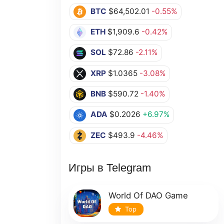
BTC
$64,502.01
-0.55%
ETH
$1,909.6
-0.42%
SOL
$72.86
-2.11%
XRP
$1.0365
-3.08%
BNB
$590.72
-1.40%
ADA
$0.2026
+6.97%
ZEC
$493.9
-4.46%
Игры в Telegram
World Of DAO Game
Top