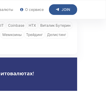
валюты
О сервисе
JOIN
IT
Coinbase
HTX
Виталик Бутерин
Мемкоины
Трейдинг
Делистинг