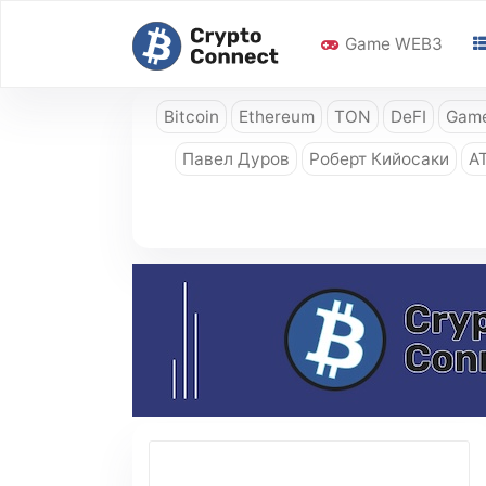
Game WEB3
Bitcoin
Ethereum
TON
DeFI
Game
Павел Дуров
Роберт Кийосаки
A