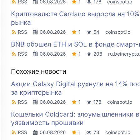
RSS
06.08.2026
1
178
coinspot.io
Криптовалюта Cardano выросла на 10%
рынка
RSS
06.08.2026
1
54
coinspot.io
BNB обошел ETH и SOL в фонде смарт-
RSS
06.08.2026
1
208
ru.beincrypt
Похожие новости
Акции Galaxy Digital рухнули на 14% по
за крипторынка
RSS
06.08.2026
1
178
coinspot.io
Кошельки Coldcard: злоумышленники в
уязвимость прошивки
RSS
06.08.2026
1
73
coinspot.io