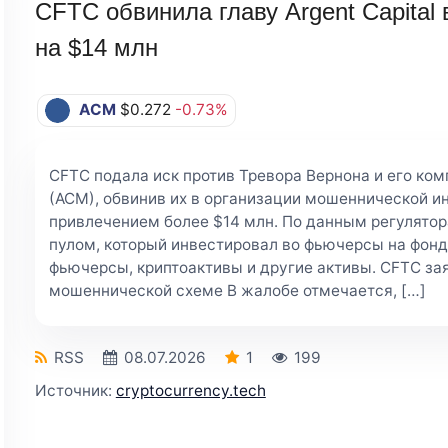
CFTC обвинила главу Argent Capital
на $14 млн
ACM
$0.272
-0.73%
CFTC подала иск против Тревора Вернона и его ком
(ACM), обвинив их в организации мошеннической и
привлечением более $14 млн. По данным регулятор
пулом, который инвестировал во фьючерсы на фон
фьючерсы, криптоактивы и другие активы. CFTC за
мошеннической схеме В жалобе отмечается, […]
RSS
08.07.2026
1
199
Источник:
cryptocurrency.tech