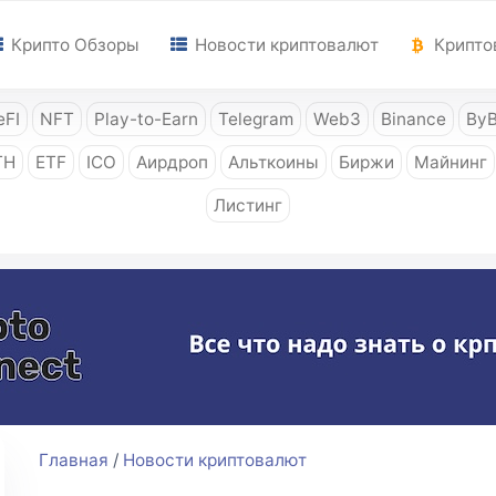
Крипто Обзоры
Новости криптовалют
Крипто
FI
NFT
Play-to-Earn
Telegram
Web3
Binance
ByB
TH
ETF
ICO
Аирдроп
Альткоины
Биржи
Майнинг
Листинг
Главная
/
Новости криптовалют