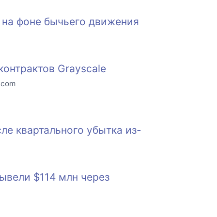
 на фоне бычьего движения
контрактов Grayscale
o.com
сле квартального убытка из-
ывели $114 млн через