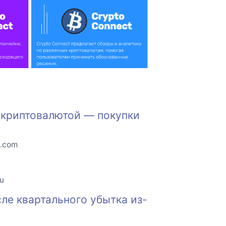
а криптовалютой — покупки
o.com
ru
сле квартального убытка из-