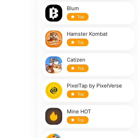
Blum
Top
Hamster Kombat
Top
Catizen
Top
PixelTap by PixelVerse
Top
Mine HOT
Top