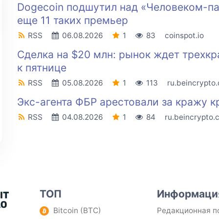
Dogecoin подшутил над «Человеком-п
еще 11 таких премьер
RSS
06.08.2026
1
83
coinspot.io
Сделка на $20 млн: рынок ждет трехкр
к пятнице
RSS
05.08.2026
1
113
ru.beincrypto
Экс-агента ФБР арестовали за кражу к
RSS
04.08.2026
1
84
ru.beincrypto.
ТОП
Информаци
Bitcoin (BTC)
Редакционная п