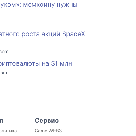
ауком»: мемкоину нужны
атного роста акций SpaceX
.com
риптовалюты на $1 млн
com
я
Сервис
олитика
Game WEB3