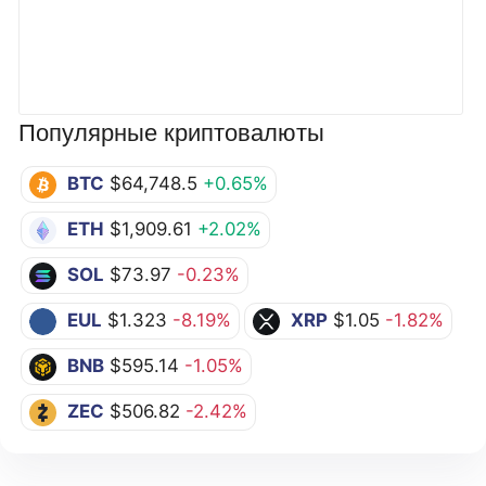
Популярные криптовалюты
BTC
$64,748.5
+0.65%
ETH
$1,909.61
+2.02%
SOL
$73.97
-0.23%
EUL
$1.323
-8.19%
XRP
$1.05
-1.82%
BNB
$595.14
-1.05%
ZEC
$506.82
-2.42%