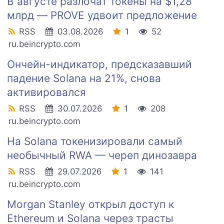
В августе разлочат токены на $1,28
млрд — PROVE удвоит предложение
RSS
03.08.2026
1
52
ru.beincrypto.com
Ончейн-индикатор, предсказавший
падение Solana на 21%, снова
активировался
RSS
30.07.2026
1
208
ru.beincrypto.com
На Solana токенизировали самый
необычный RWA — череп динозавра
RSS
29.07.2026
1
141
ru.beincrypto.com
Morgan Stanley открыл доступ к
Ethereum и Solana через трасты