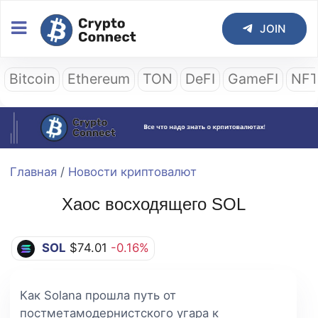
JOIN
Bitcoin
Ethereum
TON
DeFI
GameFI
NF
Главная
/
Новости криптовалют
Хаос восходящего SOL
SOL
$74.01
-0.16%
Как Solana прошла путь от
постметамодернистского угара к