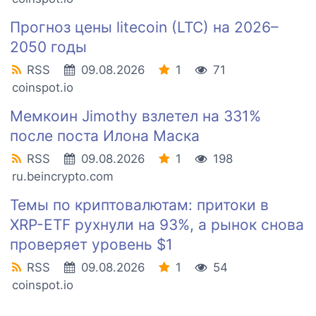
Прогноз цены litecoin (LTC) на 2026–
2050 годы
RSS
09.08.2026
1
71
coinspot.io
Мемкоин Jimothy взлетел на 331%
после поста Илона Маска
RSS
09.08.2026
1
198
ru.beincrypto.com
Темы по криптовалютам: притоки в
XRP-ETF рухнули на 93%, а рынок снова
проверяет уровень $1
RSS
09.08.2026
1
54
coinspot.io