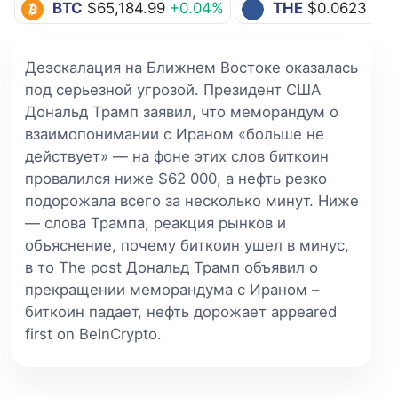
BTC
$65,184.99
+0.04%
THE
$0.0623
+11
Деэскалация на Ближнем Востоке оказалась
под серьезной угрозой. Президент США
Дональд Трамп заявил, что меморандум о
взаимопонимании с Ираном «больше не
действует» — на фоне этих слов биткоин
провалился ниже $62 000, а нефть резко
подорожала всего за несколько минут. Ниже
— слова Трампа, реакция рынков и
объяснение, почему биткоин ушел в минус,
в то The post Дональд Трамп объявил о
прекращении меморандума с Ираном –
биткоин падает, нефть дорожает appeared
first on BeInCrypto.