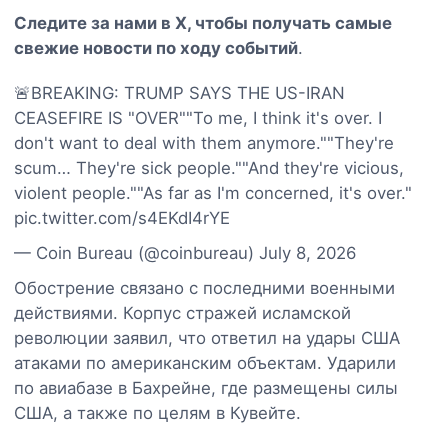
Следите за нами в X, чтобы получать самые
свежие новости по ходу событий
.
🚨BREAKING: TRUMP SAYS THE US-IRAN
CEASEFIRE IS "OVER""To me, I think it's over. I
don't want to deal with them anymore.""They're
scum… They're sick people.""And they're vicious,
violent people.""As far as I'm concerned, it's over."
pic.twitter.com/s4EKdI4rYE
— Coin Bureau (@coinbureau) July 8, 2026
Обострение связано с последними военными
действиями. Корпус стражей исламской
революции заявил, что ответил на удары США
атаками по американским объектам. Ударили
по авиабазе в Бахрейне, где размещены силы
США, а также по целям в Кувейте.