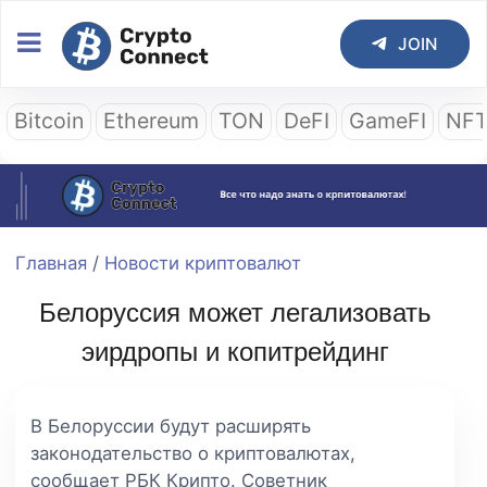
JOIN
Bitcoin
Ethereum
TON
DeFI
GameFI
NF
Главная
/
Новости криптовалют
Белоруссия может легализовать
эирдропы и копитрейдинг
В Белоруссии будут расширять
законодательство о криптовалютах,
сообщает РБК Крипто. Советник