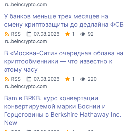
ru.beincrypto.com
У банков меньше трех месяцев на
смену криптозащиты до дедлайна ФСБ
RSS
07.08.2026
1
92
ru.beincrypto.com
В «Москва-Сити» очередная облава на
криптообменники — что известно к
этому часу
RSS
07.08.2026
1
220
ru.beincrypto.com
Bam в BRKB: курс конвертации
конвертируемой марки Боснии и
Герцеговины в Berkshire Hathaway Inc.
New