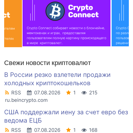
Свежи новости криптовалют
В России резко взлетели продажи
холодных криптокошельков
RSS
07.08.2026
1
215
ru.beincrypto.com
США поддержали иену за счет евро без
ведома ЕЦБ
RSS
07.08.2026
1
168