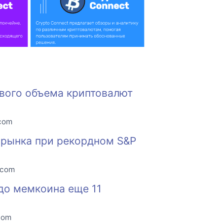
вого объема криптовалют
.com
 рынка при рекордном S&P
.com
до мемкоина еще 11
com