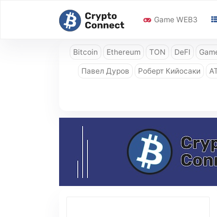
Game WEB3
Bitcoin
Ethereum
TON
DeFI
Game
Павел Дуров
Роберт Кийосаки
A