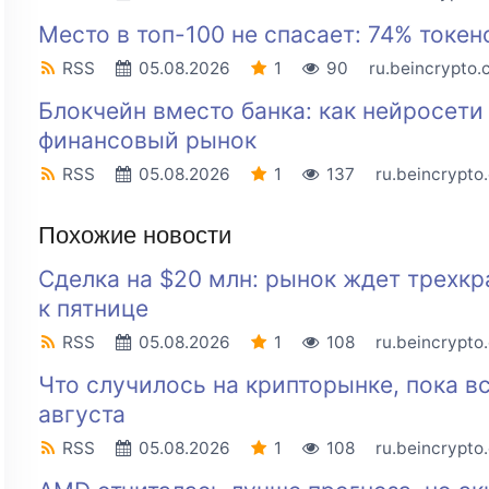
Место в топ-100 не спасает: 74% токе
RSS
05.08.2026
1
90
ru.beincrypto
Блокчейн вместо банка: как нейросет
финансовый рынок
RSS
05.08.2026
1
137
ru.beincrypto
Похожие новости
Сделка на $20 млн: рынок ждет трехкр
к пятнице
RSS
05.08.2026
1
108
ru.beincrypto
Что случилось на крипторынке, пока вс
августа
RSS
05.08.2026
1
108
ru.beincrypto