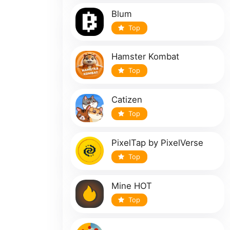
Blum
Top
Hamster Kombat
Top
Catizen
Top
PixelTap by PixelVerse
Top
Mine HOT
Top