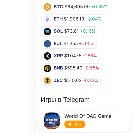
BTC
$64,695.99
+0.83%
ETH
$1,906.19
+2.04%
SOL
$73.81
+0.16%
EUL
$1.355
-5.05%
XRP
$1.0475
-1.86%
BNB
$595.49
-0.55%
ZEC
$510.62
-0.22%
Игры в Telegram
World Of DAO Game
Top