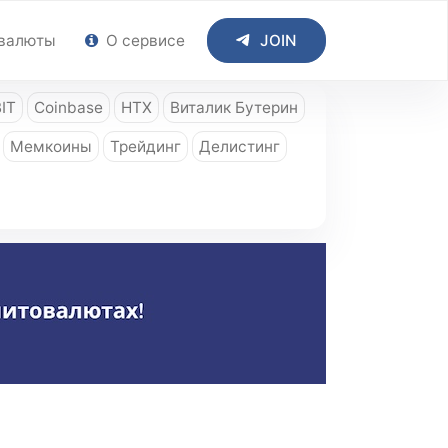
валюты
О сервисе
JOIN
IT
Coinbase
HTX
Виталик Бутерин
Мемкоины
Трейдинг
Делистинг