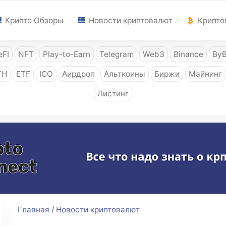
Крипто Обзоры
Новости криптовалют
Крипто
FI
NFT
Play-to-Earn
Telegram
Web3
Binance
ByB
TH
ETF
ICO
Аирдроп
Альткоины
Биржи
Майнинг
Листинг
Главная
/
Новости криптовалют