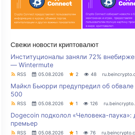
Свежи новости криптовалют
Институционалы заняли 72% внебирже
— Wintermute
RSS
05.08.2026
2
48
ru.beincrypto
Майкл Бьюрри предупредил об обвале
500
RSS
05.08.2026
1
126
ru.beincrypto
Dogecoin подколол «Человека-паука»: 
премьер
RSS
05.08.2026
1
76
ru.beincrypto.