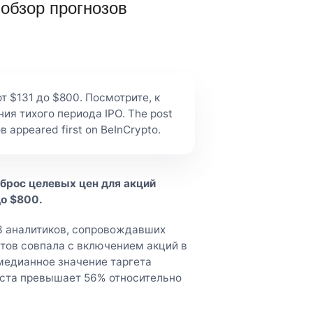
 обзор прогнозов
 $131 до $800. Посмотрите, к
ия тихого периода IPO. The post
 appeared first on BeInCrypto.
брос целевых цен для акций
до $800.
3 аналитиков, сопровождавших
етов совпала с включением акций в
 медианное значение таргета
оста превышает 56% относительно