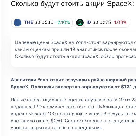
Сколько будут стоить акции SpaceX:
THE
$0.0536
+2.10%
ID
$0.0275
-1.08%
Целевые цены SpaceX на Уолл-стрит варьируются от
каким оценкам пришли 19 аналитиков после окончан
Сколько будут стоить акции SpaceX: обзор прогнозов
Аналитики Уолл-стрит озвучили крайне широкий раз
SpaceX. Прогнозы экспертов варьируются от $131 
Новые инвестиционные оценки опубликовали 19 из 2
недавнее IPO космического гиганта. Публикация отч
индекс Nasdaq-100 во вторник, 7 июля. В результате
составило около $250. Соответственно, потенциал р
уровня закрытия торгов в понедельник.