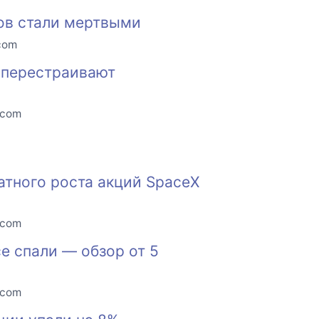
нов стали мертвыми
.com
и перестраивают
.com
атного роста акций SpaceX
.com
е спали — обзор от 5
.com