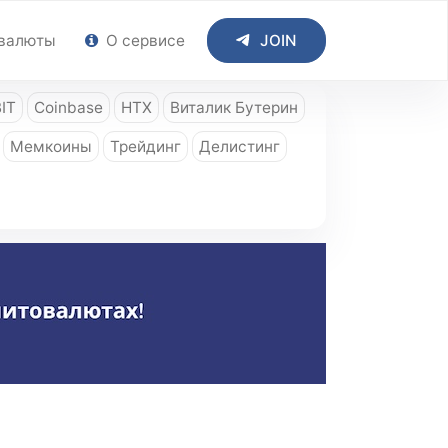
валюты
О сервисе
JOIN
IT
Coinbase
HTX
Виталик Бутерин
Мемкоины
Трейдинг
Делистинг