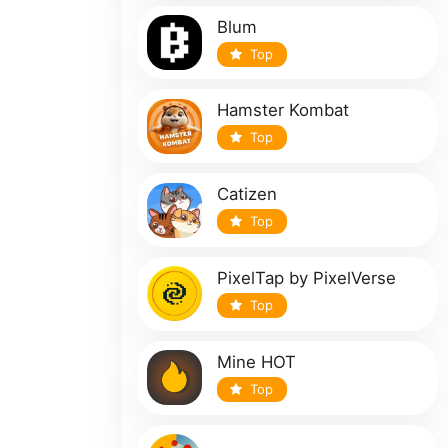
Blum
Top
Hamster Kombat
Top
Catizen
Top
PixelTap by PixelVerse
Top
Mine HOT
Top