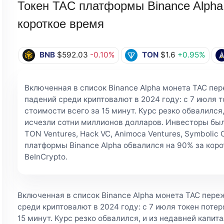
Токен TAC платформы Binance Alpha
короткое время
BNB
$592.03
-0.10%
TON
$1.6
+0.95%
Включенная в список Binance Alpha монета TAC пе
падений среди криптовалют в 2024 году: с 7 июля 
стоимости всего за 15 минут. Курс резко обвалился
исчезли сотни миллионов долларов. Инвесторы б
TON Ventures, Hack VC, Animoca Ventures, Symbolic C
платформы Binance Alpha обвалился на 90% за корот
BeInCrypto.
Включенная в список Binance Alpha монета TAC пере
среди криптовалют в 2024 году: с 7 июля токен поте
15 минут. Курс резко обвалился, и из недавней капи