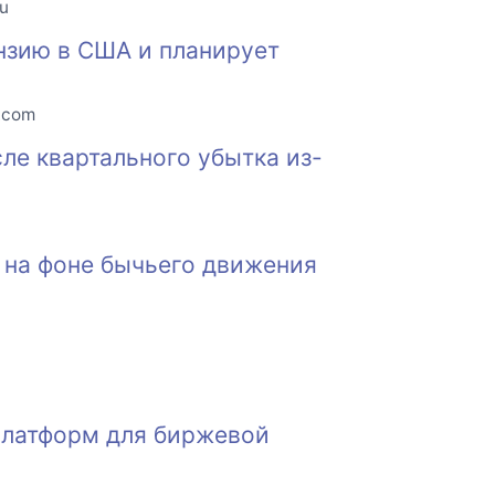
ru
нзию в США и планирует
o.com
сле квартального убытка из-
 на фоне бычьего движения
 платформ для биржевой