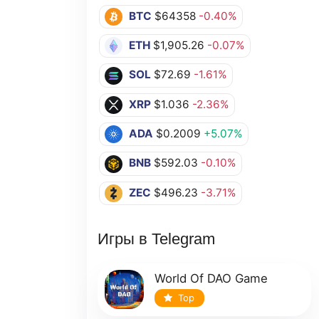
BTC
$64358
-0.40%
ETH
$1,905.26
-0.07%
SOL
$72.69
-1.61%
XRP
$1.036
-2.36%
ADA
$0.2009
+5.07%
BNB
$592.03
-0.10%
ZEC
$496.23
-3.71%
Игры в Telegram
World Of DAO Game
Top