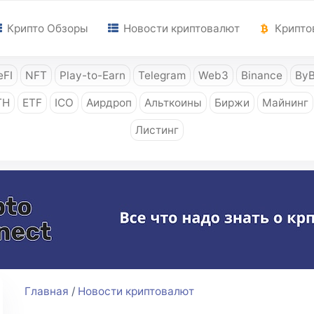
Крипто Обзоры
Новости криптовалют
Крипто
FI
NFT
Play-to-Earn
Telegram
Web3
Binance
ByB
TH
ETF
ICO
Аирдроп
Альткоины
Биржи
Майнинг
Листинг
Главная
/
Новости криптовалют