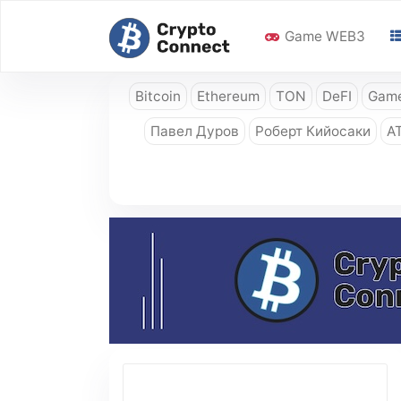
Game WEB3
Bitcoin
Ethereum
TON
DeFI
Game
Павел Дуров
Роберт Кийосаки
A