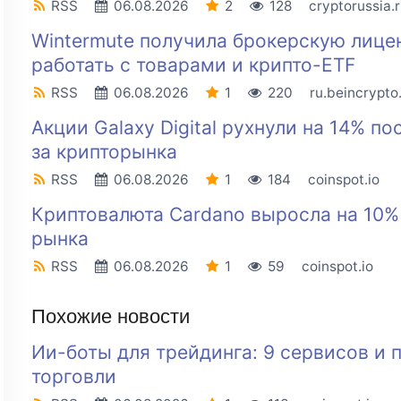
RSS
06.08.2026
2
128
cryptorussia.
Wintermute получила брокерскую лице
работать с товарами и крипто-ETF
RSS
06.08.2026
1
220
ru.beincrypt
Акции Galaxy Digital рухнули на 14% по
за крипторынка
RSS
06.08.2026
1
184
coinspot.io
Криптовалюта Cardano выросла на 10%
рынка
RSS
06.08.2026
1
59
coinspot.io
Похожие новости
Ии-боты для трейдинга: 9 сервисов и
торговли