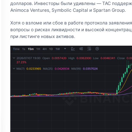
долларов. Инвесторы были удивлены — TAC поддержи
Animoca Ventures, Symbolic Capital и Spartan Group.
Хотя о взломе или сбое в работе протокола заявления
вопросы о рисках ликвидности и высокой концентрац
при листинге новых активов.