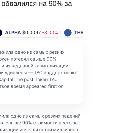
 обвалился на 90% за
ALPHA
$0.0097
-3.00%
THE
$0.0532
+2.51%
режила одно из самых резких
токен потерял свыше 90%
, и из недавней капитализации
ыли удивлены — TAC поддерживают
apital The post Токен TAC
кое время appeared first on
жила одно из самых резких падений
рял свыше 90% стоимости всего за
тализации исчезли сотни миллионов