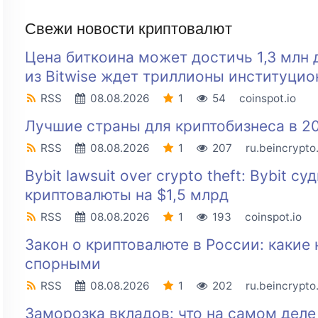
Свежи новости криптовалют
Цена биткоина может достичь 1,3 млн 
из Bitwise ждет триллионы институцио
RSS
08.08.2026
1
54
coinspot.io
Лучшие страны для криптобизнеса в 20
RSS
08.08.2026
1
207
ru.beincrypt
Bybit lawsuit over crypto theft: Bybit 
криптовалюты на $1,5 млрд
RSS
08.08.2026
1
193
coinspot.io
Закон о криптовалюте в России: какие
спорными
RSS
08.08.2026
1
202
ru.beincrypt
Заморозка вкладов: что на самом дел