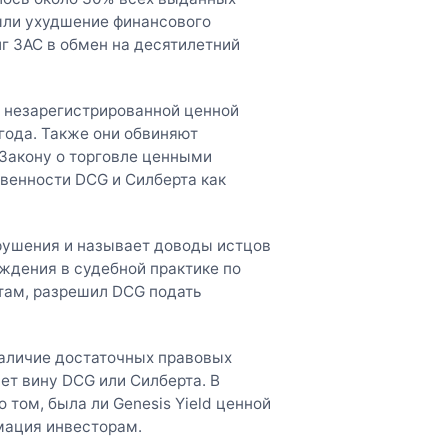
ыли ухудшение финансового
лг 3AC в обмен на десятилетний
а незарегистрированной ценной
года. Также они обвиняют
Закону о торговле ценными
венности DCG и Силберта как
рушения и называет доводы истцов
ждения в судебной практике по
там, разрешил DCG подать
аличие достаточных правовых
ет вину DCG или Силберта. В
том, была ли Genesis Yield ценной
мация инвесторам.