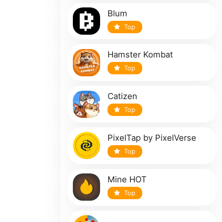
Blum
Top
Hamster Kombat
Top
Catizen
Top
PixelTap by PixelVerse
Top
Mine HOT
Top