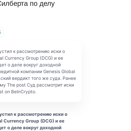
Силберта по делу
%
устил к рассмотрению иски о
l Currency Group (DCG) и ее
дет о деле вокруг доходной
едитной компании Genesis Global
ский вердикт того же суда. Ранее
у The post Суд рассмотрит иски
t on BeInCrypto.
устил к рассмотрению иски о
l Currency Group (DCG) и ее
ет о деле вокруг доходной