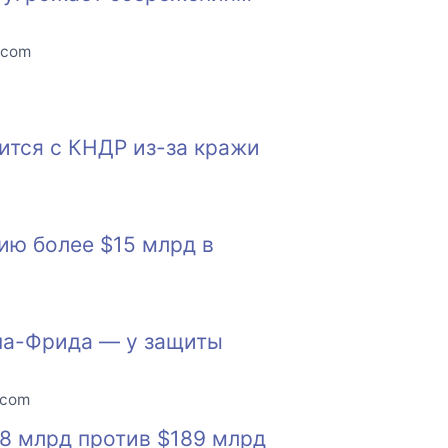
.com
судится с КНДР из-за кражи
тию более $15 млрд в
на-Фрида — у защиты
.com
18 млрд против $189 млрд