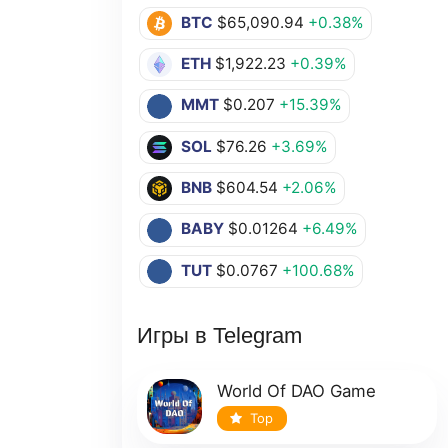
BTC
$65,090.94
+0.38%
ETH
$1,922.23
+0.39%
MMT
$0.207
+15.39%
SOL
$76.26
+3.69%
BNB
$604.54
+2.06%
BABY
$0.01264
+6.49%
TUT
$0.0767
+100.68%
Игры в Telegram
World Of DAO Game
Top