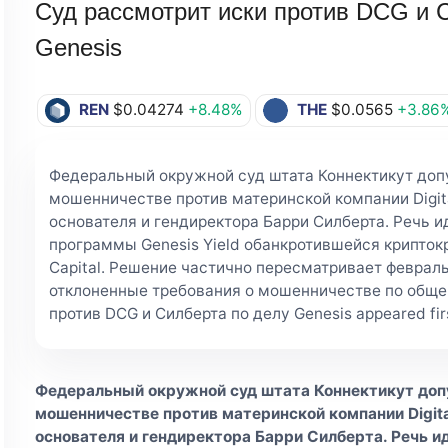
Суд рассмотрит иски против DCG и 
Genesis
REN
$0.04274
+8.48%
THE
$0.0565
+3.86
Федеральный окружной суд штата Коннектикут доп
мошенничестве против материнской компании Digita
основателя и гендиректора Барри Силберта. Речь и
программы Genesis Yield обанкротившейся криптокр
Capital. Решение частично пересматривает февраль
отклоненные требования о мошенничестве по общем
против DCG и Силберта по делу Genesis appeared firs
Федеральный окружной суд штата Коннектикут доп
мошенничестве против материнской компании Digita
основателя и гендиректора Барри Силберта. Речь ид