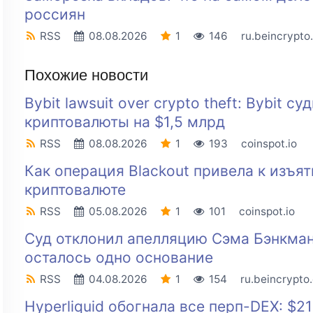
россиян
RSS
08.08.2026
1
146
ru.beincrypto
Похожие новости
Bybit lawsuit over crypto theft: Bybit 
криптовалюты на $1,5 млрд
RSS
08.08.2026
1
193
coinspot.io
Как операция Blackout привела к изъя
криптовалюте
RSS
05.08.2026
1
101
coinspot.io
Суд отклонил апелляцию Сэма Бэнкма
осталось одно основание
RSS
04.08.2026
1
154
ru.beincrypto
Hyperliquid обогнала все перп-DEX: $2