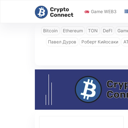
Game WEB3
Bitcoin
Ethereum
TON
DeFI
Game
Павел Дуров
Роберт Кийосаки
A