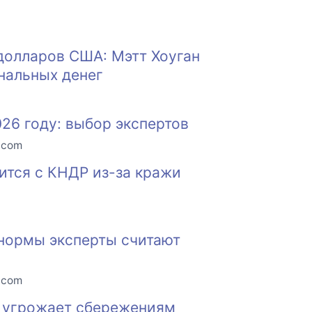
долларов США: Мэтт Хоуган
нальных денег
26 году: выбор экспертов
o.com
судится с КНДР из-за кражи
 нормы эксперты считают
o.com
е угрожает сбережениям