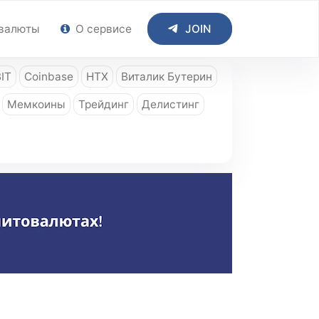
валюты
О сервисе
JOIN
IT
Coinbase
HTX
Виталик Бутерин
Мемкоины
Трейдинг
Делистинг