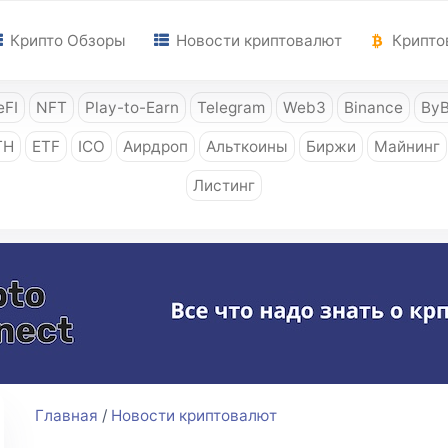
Крипто Обзоры
Новости криптовалют
Крипто
FI
NFT
Play-to-Earn
Telegram
Web3
Binance
ByB
TH
ETF
ICO
Аирдроп
Альткоины
Биржи
Майнинг
Листинг
Главная
/
Новости криптовалют