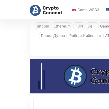
Game WEB3
Bitcoin
Ethereum
TON
DeFI
Game
Павел Дуров
Роберт Кийосаки
A