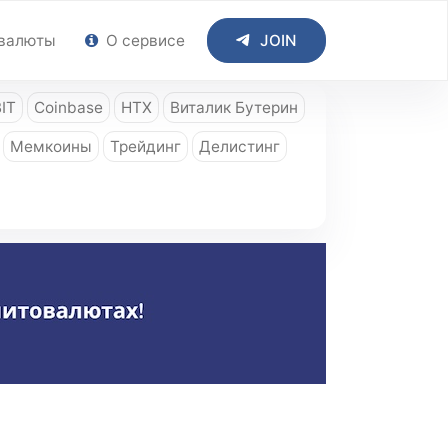
валюты
О сервисе
JOIN
IT
Coinbase
HTX
Виталик Бутерин
Мемкоины
Трейдинг
Делистинг