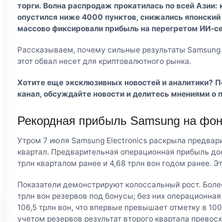
торги. Волна распродаж прокатилась по всей Азии:
опустился ниже 4000 пунктов, снижались японский
массово фиксировали прибыль на перегретом ИИ-с
Рассказываем, почему сильные результаты Samsung н
этот обвал несет для криптовалютного рынка.
Хотите еще эксклюзивных новостей и аналитики? 
канал
, обсуждайте новости и делитесь мнениями о 
Рекордная прибыль Samsung на фо
Утром 7 июля Samsung Electronics раскрыла предвар
квартал. Предварительная операционная прибыль дост
трлн кварталом ранее и 4,68 трлн вон годом ранее. Э
Показатели демонстрируют колоссальный рост. Более
трлн вон резервов под бонусы; без них операционна
106,5 трлн вон, что впервые превышает отметку в 100
учетом резервов результат второго квартала прево