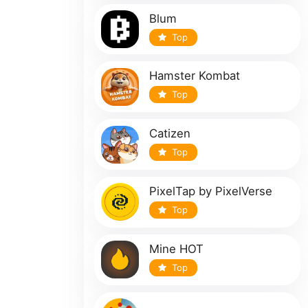
Blum
Top
Hamster Kombat
Top
Catizen
Top
PixelTap by PixelVerse
Top
Mine HOT
Top