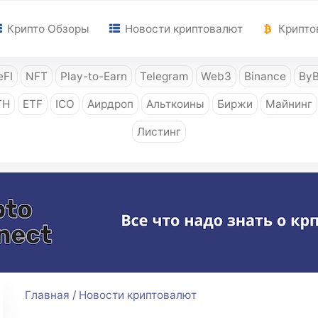
Крипто Обзоры
Новости криптовалют
Крипто
FI
NFT
Play-to-Earn
Telegram
Web3
Binance
ByB
TH
ETF
ICO
Аирдроп
Альткоины
Биржи
Майнинг
Листинг
Главная
/
Новости криптовалют