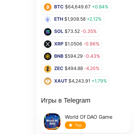
BTC
$64,649.67
+0.84%
ETH
$1,908.58
+2.12%
SOL
$73.52
-0.35%
XRP
$1.0506
-0.96%
BNB
$594.29
-0.43%
ZEC
$494.88
-4.20%
XAUT
$4,243.91
+1.79%
Игры в Telegram
World Of DAO Game
Top