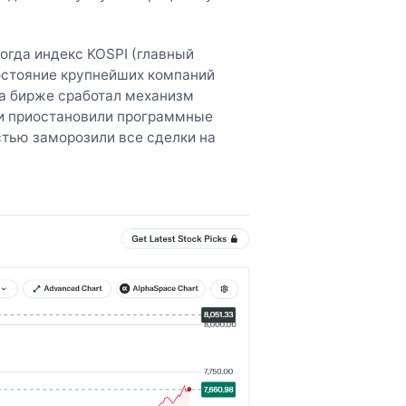
огда индекс KOSPI (главный
остояние крупнейших компаний
на бирже сработал механизм
ки приостановили программные
стью заморозили все сделки на