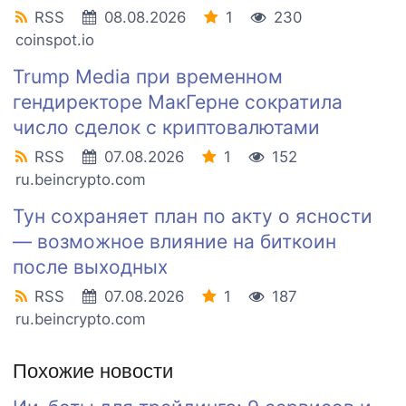
RSS
08.08.2026
1
230
coinspot.io
Trump Media при временном
гендиректоре МакГерне сократила
число сделок с криптовалютами
RSS
07.08.2026
1
152
ru.beincrypto.com
Тун сохраняет план по акту о ясности
— возможное влияние на биткоин
после выходных
RSS
07.08.2026
1
187
ru.beincrypto.com
Похожие новости