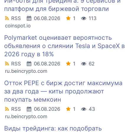
Ии-боты для трейдинга: 9 сервисов и
платформ для биржевой торговли
RSS
06.08.2026
1
113
coinspot.io
Polymarket оценивает вероятность
объявления о слиянии Tesla и SpaceX в
2026 году в 18%
RSS
06.08.2026
1
62
ru.beincrypto.com
Отток PEPE с бирж достиг максимума
за два года — киты продолжают
покупать мемкоин
RSS
06.08.2026
1
43
ru.beincrypto.com
Виды трейдинга: как подобрать