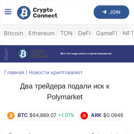
JOIN
Bitcoin
Ethereum
TON
DeFI
GameFI
NF
Главная
/
Новости криптовалют
Два трейдера подали иск к
Polymarket
BTC
$64,889.07
+1.01%
ARK
$0.0946
0.0