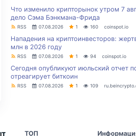
Что изменило крипторынок утром 7 авгу
дело Сэма Бэнкмана-Фрида
RSS
07.08.2026
1
160
coinspot.io
Нападения на криптоинвесторов: жерт
млн в 2026 году
RSS
07.08.2026
1
94
coinspot.io
Сегодня опубликуют июльский отчет п
отреагирует биткоин
RSS
07.08.2026
1
109
ru.beincrypto
ТОП
Информаци