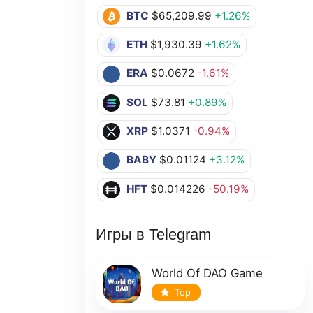
BTC
$65,209.99
+1.26%
ETH
$1,930.39
+1.62%
ERA
$0.0672
-1.61%
SOL
$73.81
+0.89%
XRP
$1.0371
-0.94%
BABY
$0.01124
+3.12%
HFT
$0.014226
-50.19%
Игры в Telegram
World Of DAO Game
Top