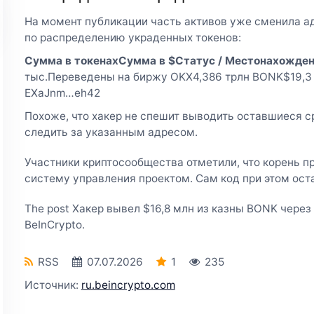
На момент публикации часть активов уже сменила а
по распределению украденных токенов:
Сумма в токенах
Сумма в $
Статус / Местонахожде
тыс.Переведены на биржу OKX4,386 трлн BONK$19,3
EXaJnm…eh42
Похоже, что хакер не спешит выводить оставшиеся 
следить за указанным адресом.
Участники криптосообщества отметили, что корень пр
систему управления проектом. Сам код при этом ос
The post Хакер вывел $16,8 млн из казны BONK через 
BeInCrypto.
RSS
07.07.2026
1
235
Источник:
ru.beincrypto.com