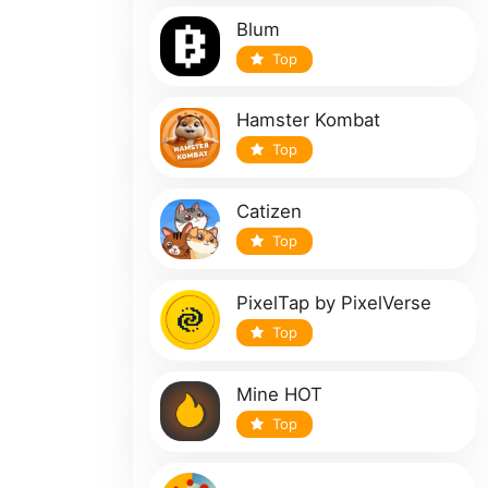
Blum
Top
Hamster Kombat
Top
Catizen
Top
PixelTap by PixelVerse
Top
Mine HOT
Top