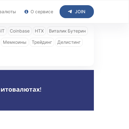
валюты
О сервисе
JOIN
IT
Coinbase
HTX
Виталик Бутерин
Мемкоины
Трейдинг
Делистинг