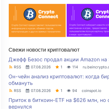
Свежи новости криптовалют
Джефф Безос продал акции Amazon на 
RSS
07.08.2026
1
114
ru.beincrypto
Он-чейн анализ криптовалют: когда б
обмануть
RSS
07.08.2026
1
94
coinspot.io
Приток в биткоин-ETF на $626 млн, но 
вернулся