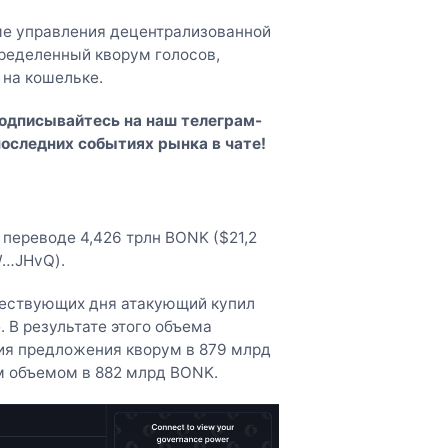
ме управления децентрализованной
пределенный кворум голосов,
 на кошельке.
Подписывайтесь на наш
телеграм-
последних событиях рынка в чате!
переводе 4,426 трлн BONK ($21,2
W…JHvQ).
дшествующих дня атакующий купил
. В результате этого объема
ия предложения кворум в 879 млрд
м объемом в 882 млрд BONK.