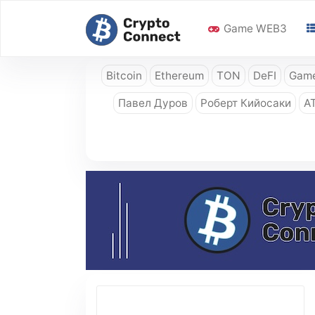
Game WEB3
Bitcoin
Ethereum
TON
DeFI
Game
Павел Дуров
Роберт Кийосаки
A