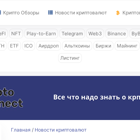
Крипто Обзоры
Новости криптовалют
Крипто
FI
NFT
Play-to-Earn
Telegram
Web3
Binance
ByB
TH
ETF
ICO
Аирдроп
Альткоины
Биржи
Майнинг
Листинг
Главная
/
Новости криптовалют