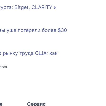
ста: Bitget, CLARITY и
вы уже потеряли более $30
о рынку труда США: как
.com
я
Сервис