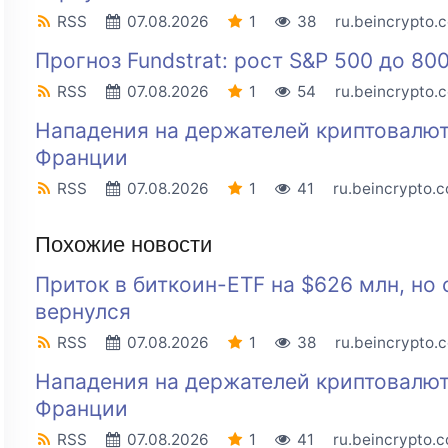
RSS
07.08.2026
1
38
ru.beincrypto.
Прогноз Fundstrat: рост S&P 500 до 80
RSS
07.08.2026
1
54
ru.beincrypto.
Нападения на держателей криптовалют
Франции
RSS
07.08.2026
1
41
ru.beincrypto.
Похожие новости
Приток в биткоин-ETF на $626 млн, но 
вернулся
RSS
07.08.2026
1
38
ru.beincrypto.
Нападения на держателей криптовалют
Франции
RSS
07.08.2026
1
41
ru.beincrypto.