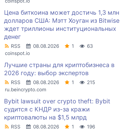
coinspot.io
Цена биткоина может достичь 1,3 млн
долларов США: Мэтт Хоуган из Bitwise
ждет триллионы институциональных
денег
RSS
08.08.2026
1
63
coinspot.io
Лучшие страны для криптобизнеса в
2026 году: выбор экспертов
RSS
08.08.2026
1
215
ru.beincrypto.com
Bybit lawsuit over crypto theft: Bybit
судится с КНДР из-за кражи
криптовалюты на $1,5 млрд
RSS
08.08.2026
1
196