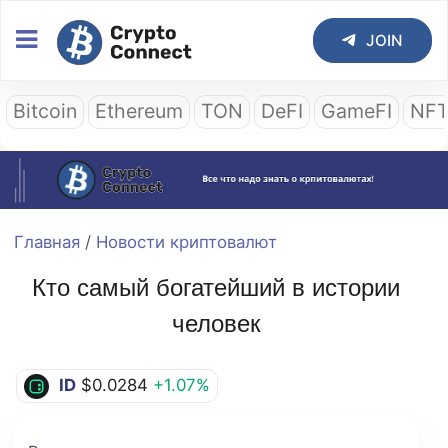
JOIN
Bitcoin
Ethereum
TON
DeFI
GameFI
NF
Главная
/
Новости криптовалют
Кто самый богатейший в истории
человек
ID
$0.0284
+1.07%