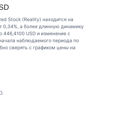
USD
d Stock (Reality) находится на
т 0,34%, а более длинную динамику
о 446,4100 USD и изменение с
 начала наблюдаемого периода по
бно сверять с графиком цены на
D.