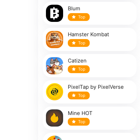
Blum
Top
Hamster Kombat
Top
Catizen
Top
PixelTap by PixelVerse
Top
Mine HOT
Top