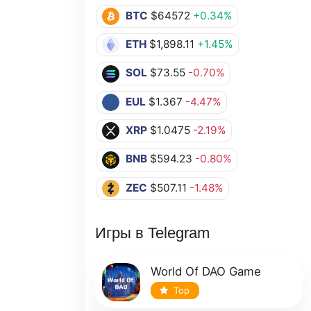
BTC
$64572
+0.34%
ETH
$1,898.11
+1.45%
SOL
$73.55
-0.70%
EUL
$1.367
-4.47%
XRP
$1.0475
-2.19%
BNB
$594.23
-0.80%
ZEC
$507.11
-1.48%
Игры в Telegram
World Of DAO Game
Top