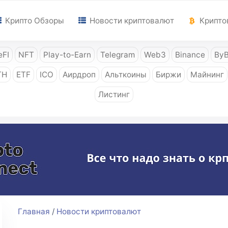
Крипто Обзоры
Новости криптовалют
Крипто
FI
NFT
Play-to-Earn
Telegram
Web3
Binance
ByB
TH
ETF
ICO
Аирдроп
Альткоины
Биржи
Майнинг
Листинг
Главная
/
Новости криптовалют