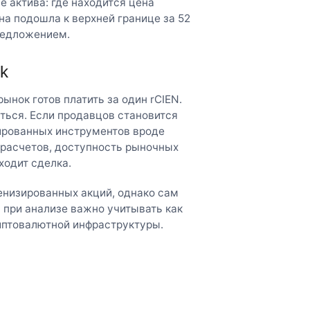
 актива: где находится цена
на подошла к верхней границе за 52
редложением.
ck
нок готов платить за один rCIEN.
аться. Если продавцов становится
зированных инструментов вроде
 расчетов, доступность рыночных
ходит сделка.
кенизированных акций, однако сам
 при анализе важно учитывать как
иптовалютной инфраструктуры.