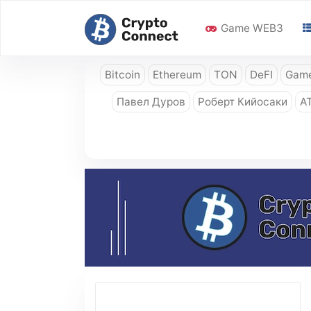
Game WEB3
Bitcoin
Ethereum
TON
DeFI
Game
Павел Дуров
Роберт Кийосаки
A