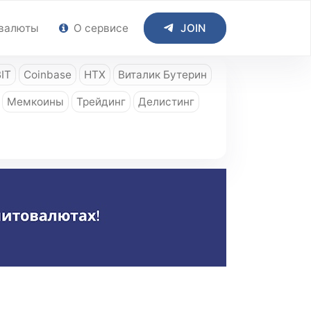
валюты
О сервисе
JOIN
IT
Coinbase
HTX
Виталик Бутерин
Мемкоины
Трейдинг
Делистинг