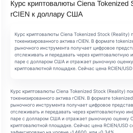
Курс криптовалюты Ciena Tokenized St
rCIEN к доллару США
Курс криптовалюты Ciena Tokenized Stock (Reality)
токенизированного актива rCIEN. В формате tokeniz
рыночного инструмента получает цифровое предст
отслеживать и передавать через криптовалютную ин
паре с долларом США и отражает рыночную оценку C
криптовалютной площадке. Сейчас цена RCIEN/USD 
Курс криптовалюты Ciena Tokenized Stock (Reality) 
токенизированного актива rCIEN. В формате tokenize
рыночного инструмента получает цифровое представ
отслеживать и передавать через криптовалютную инф
паре с долларом США и отражает рыночную оценку Cie
криптовалютной площадке. Сейчас цена RCIEN/USD с
зафиксировано на уровне -1,4600, или -0,34%.