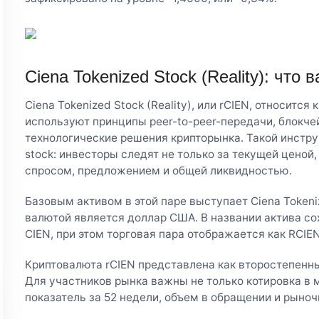
Ciena Tokenized Stock (Reality): что 
Ciena Tokenized Stock (Reality), или rCIEN, относитс
используют принципы peer-to-peer-передачи, блокче
технологические решения крипторынка. Такой инстру
stock: инвесторы следят не только за текущей ценой
спросом, предложением и общей ликвидностью.
Базовым активом в этой паре выступает Ciena Tokeniz
валютой является доллар США. В названии актива сох
CIEN, при этом торговая пара отображается как RCIE
Криптовалюта rCIEN представлена как второстепенны
Для участников рынка важны не только котировка в м
показатель за 52 недели, объем в обращении и рыноч