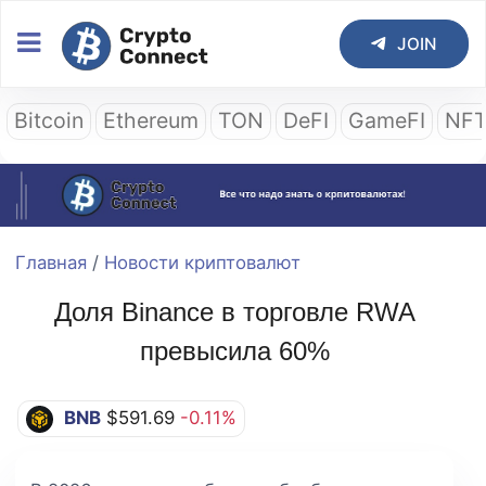
JOIN
Bitcoin
Ethereum
TON
DeFI
GameFI
NF
Главная
/
Новости криптовалют
Доля Binance в торговле RWA
превысила 60%
BNB
$591.69
-0.11%