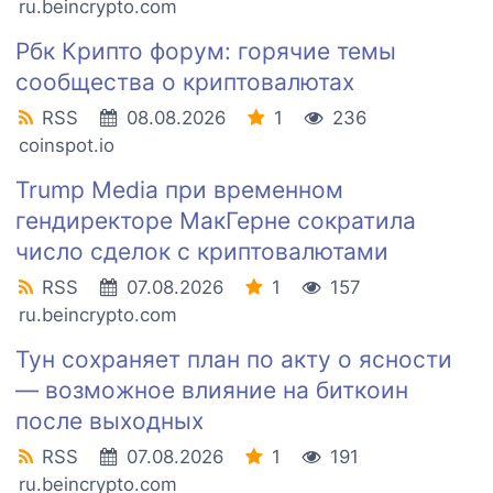
ru.beincrypto.com
Рбк Крипто форум: горячие темы
сообщества о криптовалютах
RSS
08.08.2026
1
236
coinspot.io
Trump Media при временном
гендиректоре МакГерне сократила
число сделок с криптовалютами
RSS
07.08.2026
1
157
ru.beincrypto.com
Тун сохраняет план по акту о ясности
— возможное влияние на биткоин
после выходных
RSS
07.08.2026
1
191
ru.beincrypto.com