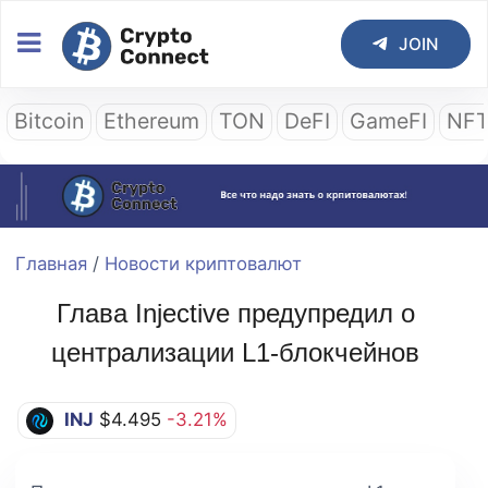
JOIN
Bitcoin
Ethereum
TON
DeFI
GameFI
NF
Главная
/
Новости криптовалют
Глава Injective предупредил о
централизации L1-блокчейнов
INJ
$4.495
-3.21%