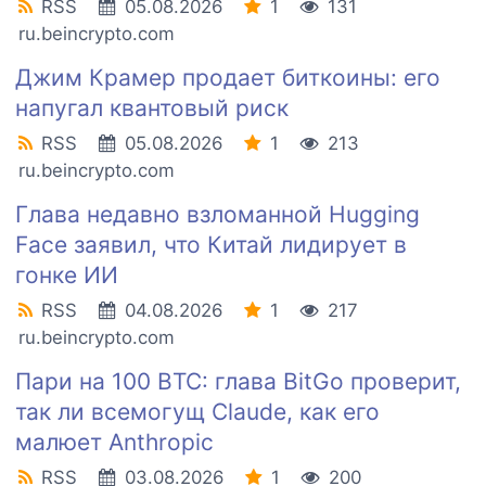
RSS
05.08.2026
1
131
ru.beincrypto.com
Джим Крамер продает биткоины: его
напугал квантовый риск
RSS
05.08.2026
1
213
ru.beincrypto.com
Глава недавно взломанной Hugging
Face заявил, что Китай лидирует в
гонке ИИ
RSS
04.08.2026
1
217
ru.beincrypto.com
Пари на 100 BTC: глава BitGo проверит,
так ли всемогущ Claude, как его
малюет Anthropic
RSS
03.08.2026
1
200