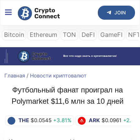
JOIN
Bitcoin
Ethereum
TON
DeFI
GameFI
NF
Главная
/
Новости криптовалют
Футбольный фанат проиграл на
Polymarket $11,6 млн за 10 дней
THE
$0.0545
+3.81%
ARK
$0.0961
+2.89