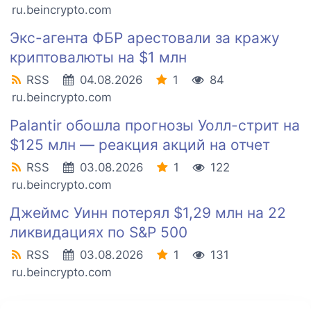
ru.beincrypto.com
Экс-агента ФБР арестовали за кражу
криптовалюты на $1 млн
RSS
04.08.2026
1
84
ru.beincrypto.com
Palantir обошла прогнозы Уолл-стрит на
$125 млн — реакция акций на отчет
RSS
03.08.2026
1
122
ru.beincrypto.com
Джеймс Уинн потерял $1,29 млн на 22
ликвидациях по S&P 500
RSS
03.08.2026
1
131
ru.beincrypto.com