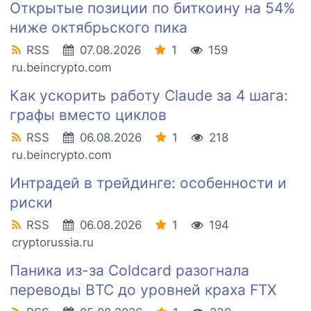
Открытые позиции по биткоину на 54%
ниже октябрьского пика
RSS
07.08.2026
1
159
ru.beincrypto.com
Как ускорить работу Claude за 4 шага:
графы вместо циклов
RSS
06.08.2026
1
218
ru.beincrypto.com
Интрадей в трейдинге: особенности и
риски
RSS
06.08.2026
1
194
cryptorussia.ru
Паника из-за Coldcard разогнала
переводы BTC до уровней краха FTX