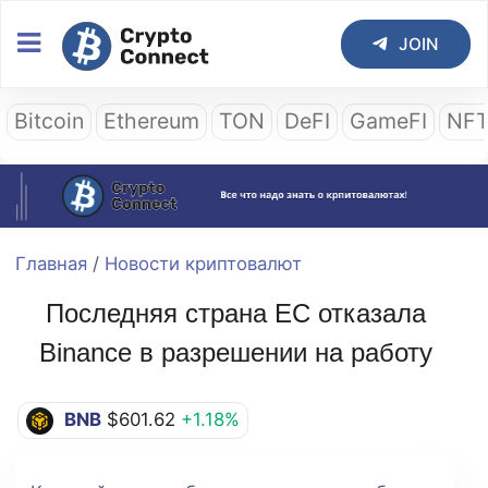
JOIN
Bitcoin
Ethereum
TON
DeFI
GameFI
NF
Главная
/
Новости криптовалют
Последняя страна ЕС отказала
Binance в разрешении на работу
BNB
$601.62
+1.18%