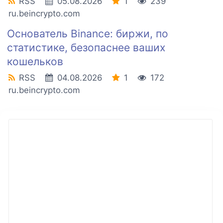
RSS
05.08.2026
1
239
ru.beincrypto.com
Основатель Binance: биржи, по
статистике, безопаснее ваших
кошельков
RSS
04.08.2026
1
172
ru.beincrypto.com