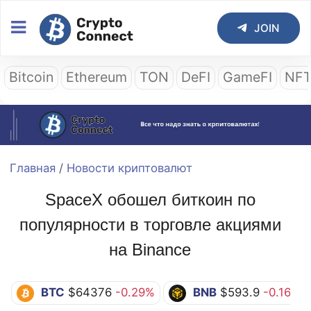
JOIN
Bitcoin
Ethereum
TON
DeFI
GameFI
NF
Главная
/
Новости криптовалют
SpaceX обошел биткоин по
популярности в торговле акциями
на Binance
BTC
$64376
-0.29%
BNB
$593.9
-0.16%