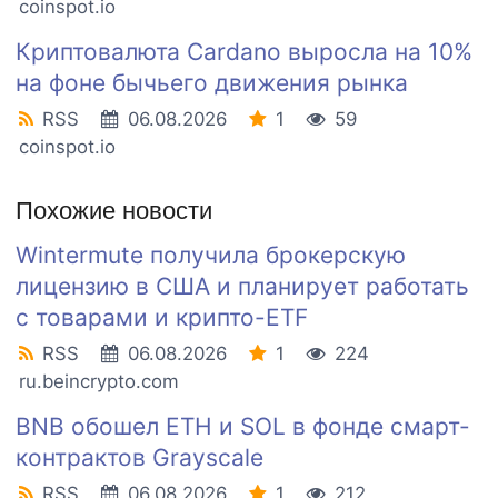
coinspot.io
Криптовалюта Cardano выросла на 10%
на фоне бычьего движения рынка
RSS
06.08.2026
1
59
coinspot.io
Похожие новости
Wintermute получила брокерскую
лицензию в США и планирует работать
с товарами и крипто-ETF
RSS
06.08.2026
1
224
ru.beincrypto.com
BNB обошел ETH и SOL в фонде смарт-
контрактов Grayscale
RSS
06.08.2026
1
212