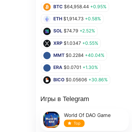
BTC
$64,958.44
+0.95%
ETH
$1,914.73
+0.58%
SOL
$74.79
+2.52%
XRP
$1.0347
+0.55%
MMT
$0.2284
+40.04%
ERA
$0.0701
+1.30%
BICO
$0.05606
+30.86%
Игры в Telegram
World Of DAO Game
Top