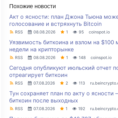
Похожие новости
Акт о ясности: план Джона Тьюна може
голосование и встряхнуть Bitcoin
RSS
08.08.2026
1
95
coinspot.io
Уязвимость биткоина и взлом на $100 
недели на крипторынке
RSS
08.08.2026
1
148
coinspot.io
Сегодня опубликуют июльский отчет п
отреагирует биткоин
RSS
07.08.2026
2
113
ru.beincrypto
Тун сохраняет план по акту о ясности
биткоин после выходных
RSS
07.08.2026
1
192
ru.beincrypto