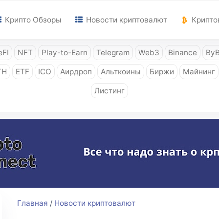
Крипто Обзоры
Новости криптовалют
Крипто
FI
NFT
Play-to-Earn
Telegram
Web3
Binance
ByB
TH
ETF
ICO
Аирдроп
Альткоины
Биржи
Майнинг
Листинг
Главная
/
Новости криптовалют