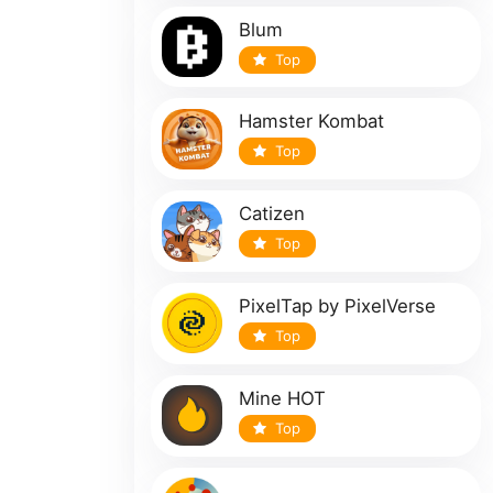
Blum
Top
Hamster Kombat
Top
Catizen
Top
PixelTap by PixelVerse
Top
Mine HOT
Top