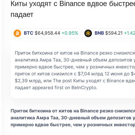
Киты уходят с Binance вдвое быстр
падает
BTC
$64,958.44
+0.95%
BNB
$594.21
+1.4
Приток биткоина от китов на Binance резко снизил
аналитика Амра Таа, 30-дневный объем депозитов 
примерно вдвое быстрее, чем у розничных инвесто
приток от китов снизился с $7,04 млрд 12 июня до $
$2,39 млрд, или The post Киты уходят с Binance в
падает appeared first on BeInCrypto.
Приток биткоина от китов на Binance резко снизил
аналитика Амра Таа, 30-дневный объем депозитов у
примерно вдвое быстрее, чем у розничных инвестор