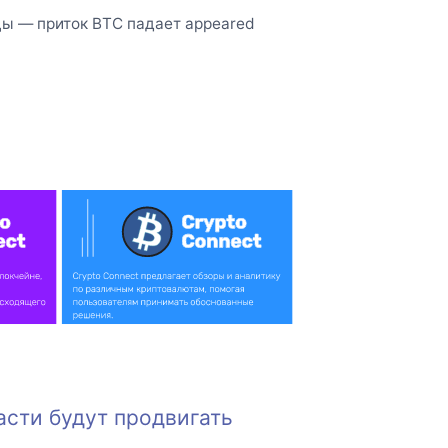
цы — приток BTC падает appeared
асти будут продвигать