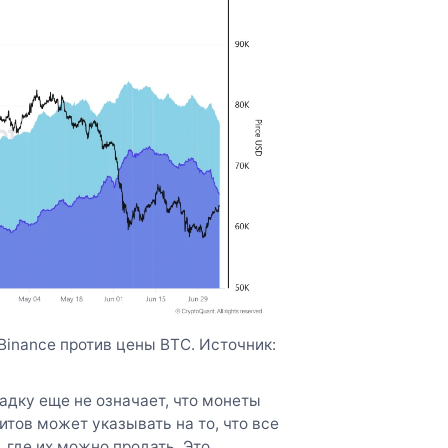
 Binance против цены BTC. Источник:
адку еще не означает, что монеты
итов может указывать на то, что все
где их можно продать. Это