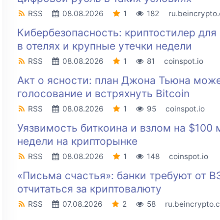
RSS
08.08.2026
1
182
ru.beincrypto
Кибербезопасность: криптостилер для 
в отелях и крупные утечки недели
RSS
08.08.2026
1
81
coinspot.io
Акт о ясности: план Джона Тьюна може
голосование и встряхнуть Bitcoin
RSS
08.08.2026
1
95
coinspot.io
Уязвимость биткоина и взлом на $100 
недели на крипторынке
RSS
08.08.2026
1
148
coinspot.io
«Письма счастья»: банки требуют от В
отчитаться за криптовалюту
RSS
07.08.2026
2
58
ru.beincrypto.