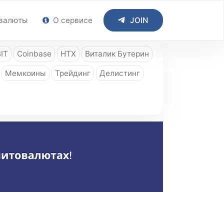
валюты
О сервисе
JOIN
IT
Coinbase
HTX
Виталик Бутерин
Мемкоины
Трейдинг
Делистинг