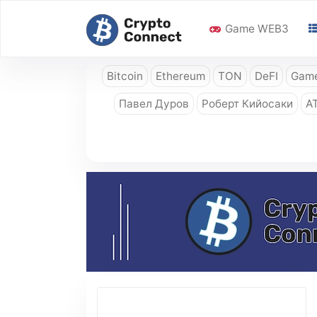
Game WEB3
Bitcoin
Ethereum
TON
DeFI
Game
Павел Дуров
Роберт Кийосаки
A