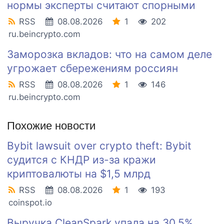
нормы эксперты считают спорными
RSS
08.08.2026
1
202
ru.beincrypto.com
Заморозка вкладов: что на самом деле
угрожает сбережениям россиян
RSS
08.08.2026
1
146
ru.beincrypto.com
Похожие новости
Bybit lawsuit over crypto theft: Bybit
судится с КНДР из-за кражи
криптовалюты на $1,5 млрд
RSS
08.08.2026
1
193
coinspot.io
Выручка CleanSpark упала на 30,5%,