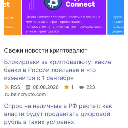
Свежи новости криптовалют
Блокировки за криптовалюту: какие
банки в России лояльнее и что
изменится с 1 сентября
RSS
08.08.2026
1
223
ru.beincrypto.com
Спрос на наличные в РФ растет: как
власти будут продвигать цифровой
рубль в таких условиях