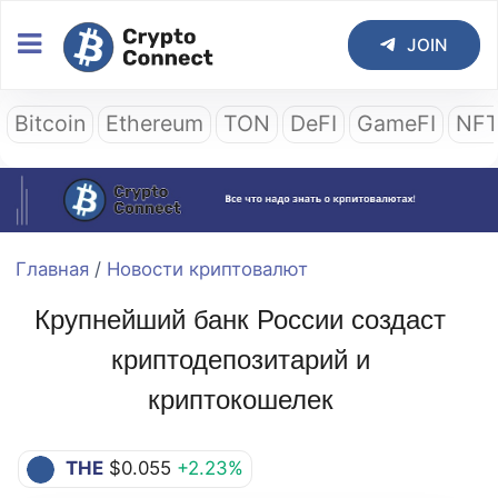
JOIN
Bitcoin
Ethereum
TON
DeFI
GameFI
NF
Главная
/
Новости криптовалют
Крупнейший банк России создаст
криптодепозитарий и
криптокошелек
THE
$0.055
+2.23%