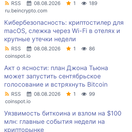
RSS
08.08.2026
1
189
ru.beincrypto.com
Кибербезопасность: криптостилер для
macOS, слежка через Wi-Fi в отелях и
крупные утечки недели
RSS
08.08.2026
1
86
coinspot.io
Акт о ясности: план Джона Тьюна
может запустить сентябрьское
голосование и встряхнуть Bitcoin
RSS
08.08.2026
1
99
coinspot.io
Уязвимость биткоина и взлом на $100
млн: главные события недели на
крипторынке