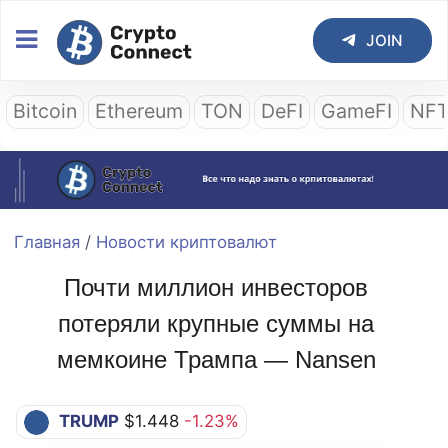
JOIN
Bitcoin
Ethereum
TON
DeFI
GameFI
NF
Главная
/
Новости криптовалют
Почти миллион инвесторов
потеряли крупные суммы на
мемкоине Трампа — Nansen
TRUMP
$1.448
-1.23%