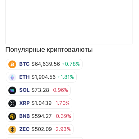
Популярные криптовалюты
BTC
$64,639.56
+0.78%
ETH
$1,904.56
+1.81%
SOL
$73.28
-0.96%
XRP
$1.0439
-1.70%
BNB
$594.27
-0.39%
ZEC
$502.09
-2.93%