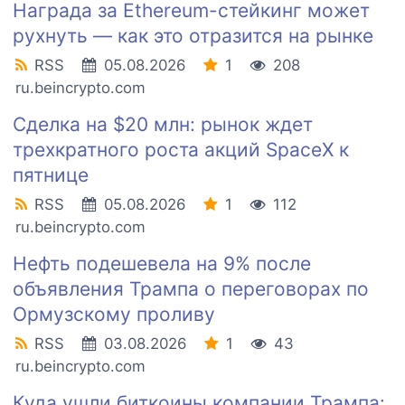
Награда за Ethereum-стейкинг может
рухнуть — как это отразится на рынке
RSS
05.08.2026
1
208
ru.beincrypto.com
Сделка на $20 млн: рынок ждет
трехкратного роста акций SpaceX к
пятнице
RSS
05.08.2026
1
112
ru.beincrypto.com
Нефть подешевела на 9% после
объявления Трампа о переговорах по
Ормузскому проливу
RSS
03.08.2026
1
43
ru.beincrypto.com
Куда ушли биткоины компании Трампа: