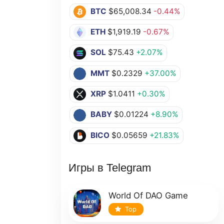
BTC
$65,008.34
-0.44%
ETH
$1,919.19
-0.67%
SOL
$75.43
+2.07%
MMT
$0.2329
+37.00%
XRP
$1.0411
+0.30%
BABY
$0.01224
+8.90%
BICO
$0.05659
+21.83%
Игры в Telegram
World Of DAO Game
Top