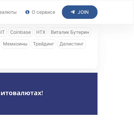
валюты
О сервисе
JOIN
IT
Coinbase
HTX
Виталик Бутерин
Мемкоины
Трейдинг
Делистинг