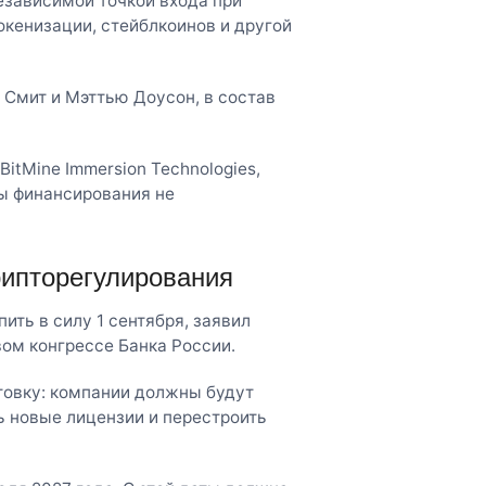
независимой точкой входа при
окенизации, стейблкоинов и другой
Смит и Мэттью Доусон, в состав
BitMine Immersion Technologies,
мы финансирования не
рипторегулирования
ить в силу 1 сентября, заявил
ом конгрессе Банка России.
товку: компании должны будут
ь новые лицензии и перестроить