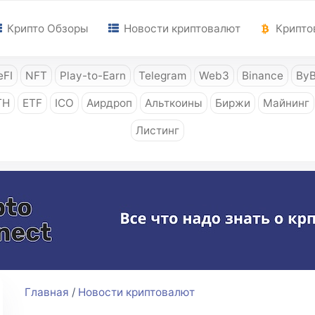
Крипто Обзоры
Новости криптовалют
Крипто
FI
NFT
Play-to-Earn
Telegram
Web3
Binance
ByB
TH
ETF
ICO
Аирдроп
Альткоины
Биржи
Майнинг
Листинг
Главная
/
Новости криптовалют