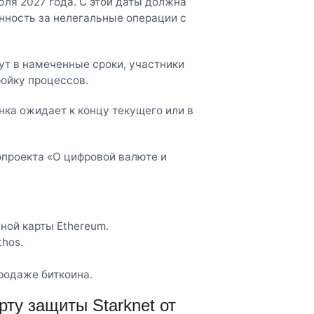
юля 2027 года. С этой даты должна
нность за нелегальные операции с
ут в намеченные сроки, участники
ройку процессов.
ка ожидает к концу текущего или в
опроекта «О цифровой валюте и
ной карты Ethereum.
thos.
родаже биткоина.
ту защиты Starknet от