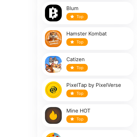
Blum
Top
Hamster Kombat
Top
Catizen
Top
PixelTap by PixelVerse
Top
Mine HOT
Top