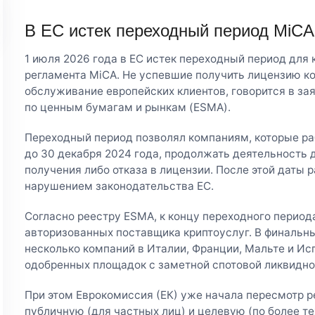
В ЕС истек переходный период MiCA
1 июля 2026 года в ЕС истек переходный период для
регламента MiCA. Не успевшие получить лицензию к
обслуживание европейских клиентов, говорится в за
по ценным бумагам и рынкам (ESMA).
Переходный период позволял компаниям, которые р
до 30 декабря 2024 года, продолжать деятельность д
получения либо отказа в лицензии. После этой даты 
нарушением законодательства ЕС.
Согласно реестру ESMA, к концу переходного периода
авторизованных поставщика криптоуслуг. В финальн
несколько компаний в Италии, Франции, Мальте и Ис
одобренных площадок с заметной спотовой ликвиднос
При этом Еврокомиссия (ЕК) уже начала пересмотр р
публичную (для частных лиц) и целевую (по более 