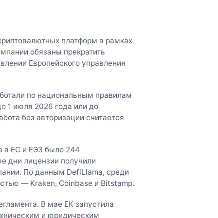
 криптовалютных платформ в рамках
омпании обязаны прекратить
явлении Европейского управления
аботали по национальным правилам
о 1 июля 2026 года или до
работа без авторизации считается
 в ЕС и ЕЭЗ было 244
ые дни лицензии получили
пании. По данным DefiLlama, среди
тью — Kraken, Coinbase и Bitstamp.
егламента. В мае ЕК запустила
техническим и юридическим