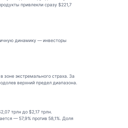
продукты привлекли сразу $221,7
гичную динамику — инвесторы
в зоне экстремального страха. За
еодолев верхний предел диапазона.
,07 трлн до $2,17 трлн.
ется — 57,9% против 58,1%. Доля