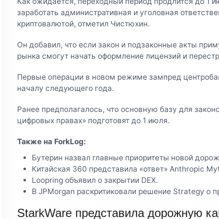
Как ожидается, переходный период продлится до 1 и
заработать административная и уголовная ответстве
криптовалютой, отметил Чистюхин.
Он добавил, что если закон и подзаконные акты прим
рынка смогут начать оформление лицензий и перест
Первые операции в новом режиме зампред центробан
началу следующего года.
Ранее предполагалось, что основную базу для закон
цифровых правах» подготовят до 1 июля.
Также на ForkLog:
Бутерин назвал главные приоритеты новой дорож
Китайская 360 представила «ответ» Anthropic My
Loopring объявил о закрытии DEX.
В JPMorgan раскритиковали решение Strategy о п
StarkWare представила дорожную кар