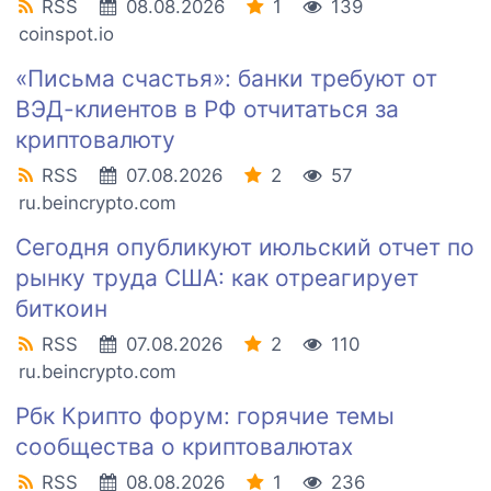
RSS
08.08.2026
1
139
coinspot.io
«Письма счастья»: банки требуют от
ВЭД-клиентов в РФ отчитаться за
криптовалюту
RSS
07.08.2026
2
57
ru.beincrypto.com
Сегодня опубликуют июльский отчет по
рынку труда США: как отреагирует
биткоин
RSS
07.08.2026
2
110
ru.beincrypto.com
Рбк Крипто форум: горячие темы
сообщества о криптовалютах
RSS
08.08.2026
1
236