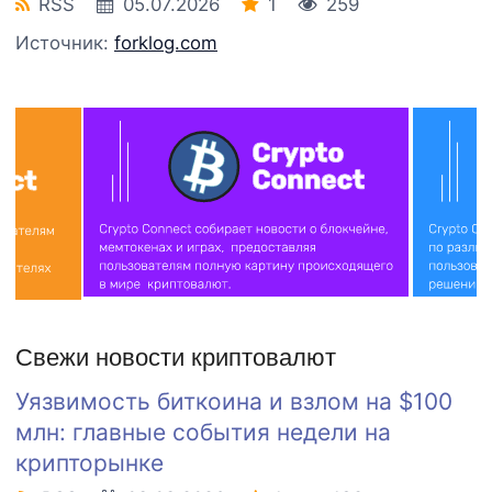
RSS
05.07.2026
1
259
Источник:
forklog.com
Свежи новости криптовалют
Уязвимость биткоина и взлом на $100
млн: главные события недели на
крипторынке