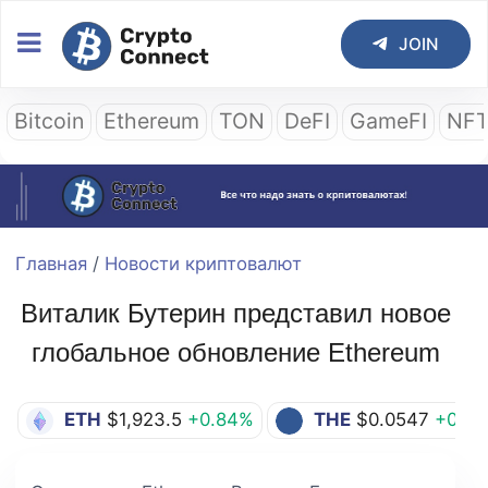
JOIN
Bitcoin
Ethereum
TON
DeFI
GameFI
NF
Главная
/
Новости криптовалют
Виталик Бутерин представил новое
глобальное обновление Ethereum
ETH
$1,923.5
+0.84%
THE
$0.0547
+0.5