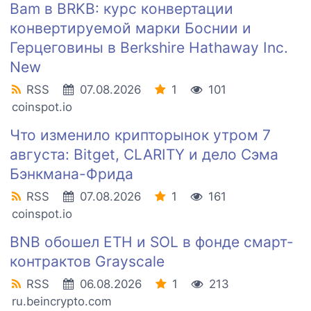
Bam в BRKB: курс конвертации
конвертируемой марки Боснии и
Герцеговины в Berkshire Hathaway Inc.
New
RSS
07.08.2026
1
101
coinspot.io
Что изменило крипторынок утром 7
августа: Bitget, CLARITY и дело Сэма
Бэнкмана-Фрида
RSS
07.08.2026
1
161
coinspot.io
BNB обошел ETH и SOL в фонде смарт-
контрактов Grayscale
RSS
06.08.2026
1
213
ru.beincrypto.com