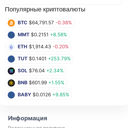
Популярные криптовалюты
BTC
$64,791.57
-0.38%
MMT
$0.2151
+8.58%
ETH
$1,914.43
-0.20%
TUT
$0.1401
+253.79%
SOL
$76.04
+2.34%
BNB
$601.99
+1.55%
BABY
$0.0126
+9.85%
Информация