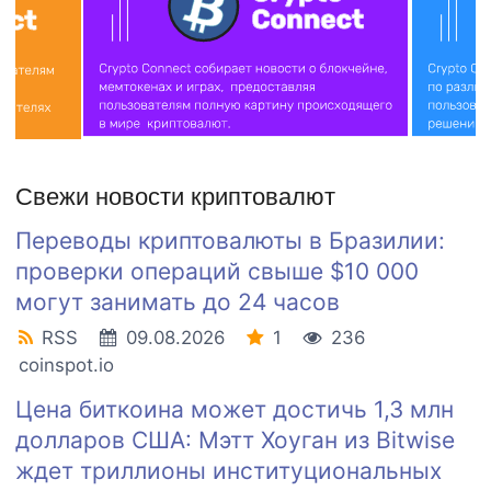
Свежи новости криптовалют
Переводы криптовалюты в Бразилии:
проверки операций свыше $10 000
могут занимать до 24 часов
RSS
09.08.2026
1
236
coinspot.io
Цена биткоина может достичь 1,3 млн
долларов США: Мэтт Хоуган из Bitwise
ждет триллионы институциональных