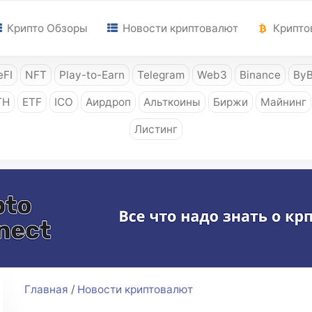
Крипто Обзоры
Новости криптовалют
Крипто
FI
NFT
Play-to-Earn
Telegram
Web3
Binance
ByB
TH
ETF
ICO
Аирдроп
Альткоины
Биржи
Майнинг
Листинг
Главная
/
Новости криптовалют