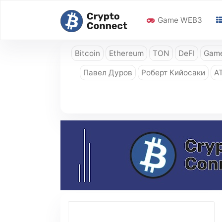
Game WEB3
Bitcoin
Ethereum
TON
DeFI
Game
Павел Дуров
Роберт Кийосаки
A