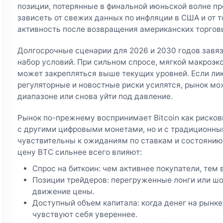
позиции, потерянные в финальной июньской волне п
зависеть от свежих данных по инфляции в США и от т
активность после возвращения американских торговы
Долгосрочные сценарии для 2026 и 2030 годов завяз
набор условий. При сильном спросе, мягкой макроэко
может закрепляться выше текущих уровней. Если лик
регуляторные и новостные риски усилятся, рынок м
диапазоне или снова уйти под давление.
Рынок по-прежнему воспринимает Bitcoin как рисков
с другими цифровыми монетами, но и с традиционны
чувствительны к ожиданиям по ставкам и состоянию
цену BTC сильнее всего влияют:
Спрос на биткоин: чем активнее покупатели, тем
Позиции трейдеров: перегруженные лонги или шо
движение цены.
Доступный объем капитала: когда денег на рынк
чувствуют себя увереннее.