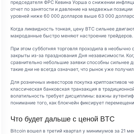
председателя ФРС Кевина Уорша о снижении инфляц
отчет по занятости и давление на медвежьи позиции 
уровней ниже 60 000 долларов выше 63 000 долларов
Когда ликвидность тонкая, цену BTC сильнее двигаю
макроданные быстро меняют настроение трейдеров.
При этом субботняя торговля проходила в необычно
закрыты из-за празднования Дня независимости. Ког
сравнительно небольшие заявки способны сильнее дв
такие дни не всегда означает, что рынок уже получи
Для розничных инвесторов покупка криптоактивов че
классическая банковская транзакция в традиционно
волатильность требует дисциплины: важны аутентифи
понимание того, как блокчейн фиксирует перемещени
Что будет дальше с ценой BTC
Bitcoin вошел в третий квартал у минимумов за 21 ме