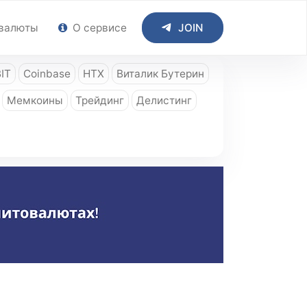
валюты
О сервисе
JOIN
IT
Coinbase
HTX
Виталик Бутерин
Мемкоины
Трейдинг
Делистинг