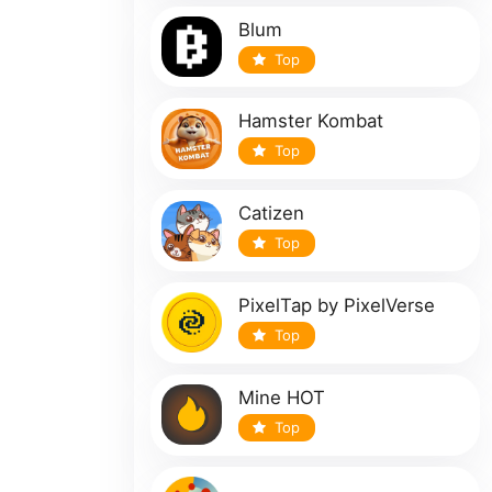
Blum
Top
Hamster Kombat
Top
Catizen
Top
PixelTap by PixelVerse
Top
Mine HOT
Top