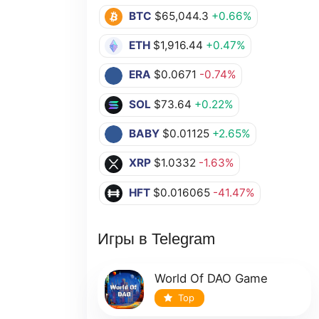
BTC
$65,044.3
+0.66%
ETH
$1,916.44
+0.47%
ERA
$0.0671
-0.74%
SOL
$73.64
+0.22%
BABY
$0.01125
+2.65%
XRP
$1.0332
-1.63%
HFT
$0.016065
-41.47%
Игры в Telegram
World Of DAO Game
Top