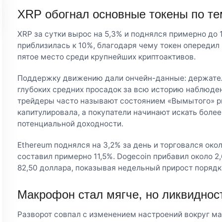
XRP обогнал основные токены по те
XRP за сутки вырос на 5,3% и поднялся примерно до 1
приблизилась к 10%, благодаря чему токен опередил
пятое место среди крупнейших криптоактивов.
Поддержку движению дали ончейн-данные: держател
глубоких средних просадок за всю историю наблюден
трейдеры часто называют состоянием «Вымытого» ры
капитулировала, а покупатели начинают искать боле
потенциальной доходности.
Ethereum поднялся на 3,2% за день и торговался око
составил примерно 11,5%. Dogecoin прибавил около 2
82,50 доллара, показывая недельный прирост порядк
Макрофон стал мягче, но ликвиднос
Разворот совпал с изменением настроений вокруг м