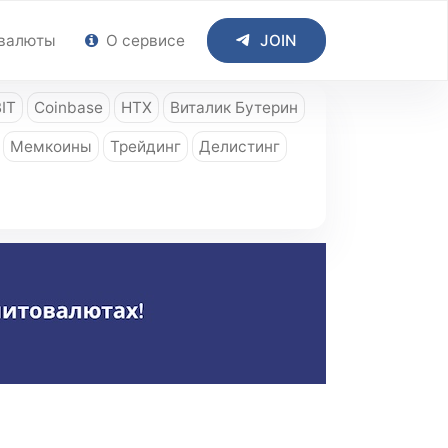
валюты
О сервисе
JOIN
IT
Coinbase
HTX
Виталик Бутерин
Мемкоины
Трейдинг
Делистинг