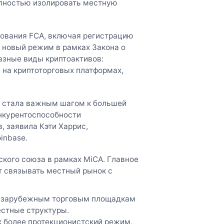
олностью изолировать местную
ования FCA, включая регистрацию
 новый режим в рамках Закона о
разные виды криптоактивов:
ии на криптоторговых платформах,
м стала важным шагом к большей
онкурентоспособности
, заявила Кэти Харрис,
inbase.
ского союза в рамках MiCA. Главное
т связывать местный рынок с
 к зарубежным торговым площадкам
естные структуры.
к более протекционистский режим,