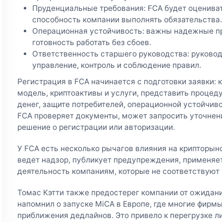
Пруденциальные требования: FCA будет оценива
способность компании выполнять обязательства.
Операционная устойчивость: важны надежные пр
готовность работать без сбоев.
Ответственность старшего руководства: руковод
управление, контроль и соблюдение правил.
Регистрация в FCA начинается с подготовки заявки: 
модель, криптоактивы и услуги, представить проце
денег, защите потребителей, операционной устойчив
FCA проверяет документы, может запросить уточнен
решение о регистрации или авторизации.
У FCA есть несколько рычагов влияния на крипторын
ведет надзор, публикует предупреждения, применяе
деятельность компаниям, которые не соответствуют
Томас Кэтти также предостерег компании от ожидан
напомнил о запуске MiCA в Европе, где многие фирм
приближения дедлайнов. Это привело к перегрузке л