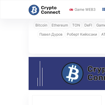
Game WEB3
Bitcoin
Ethereum
TON
DeFI
Game
Павел Дуров
Роберт Кийосаки
A