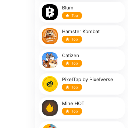
Blum
Top
Hamster Kombat
Top
Catizen
Top
PixelTap by PixelVerse
Top
Mine HOT
Top