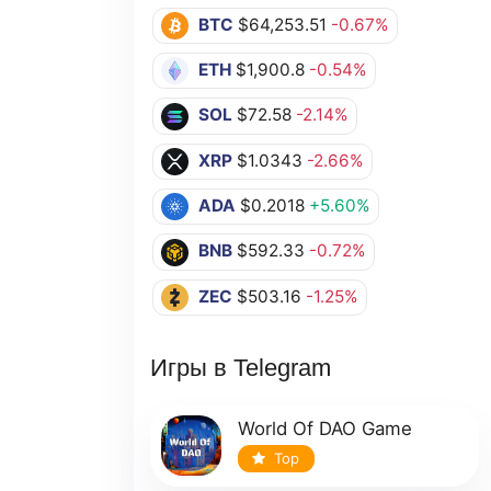
BTC
$64,253.51
-0.67%
ETH
$1,900.8
-0.54%
SOL
$72.58
-2.14%
XRP
$1.0343
-2.66%
ADA
$0.2018
+5.60%
BNB
$592.33
-0.72%
ZEC
$503.16
-1.25%
Игры в Telegram
World Of DAO Game
Top