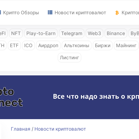
Крипто Обзоры
Новости криптовалют
Крипто
FI
NFT
Play-to-Earn
Telegram
Web3
Binance
ByB
TH
ETF
ICO
Аирдроп
Альткоины
Биржи
Майнинг
Листинг
Главная
/
Новости криптовалют