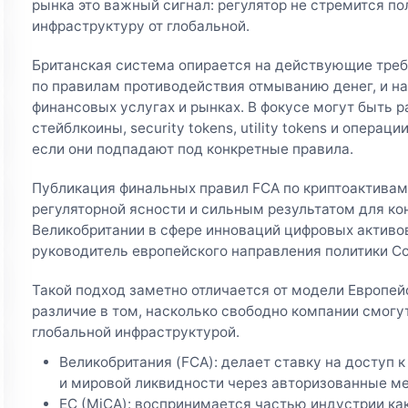
рынка это важный сигнал: регулятор не стремится п
инфраструктуру от глобальной.
Британская система опирается на действующие треб
по правилам противодействия отмыванию денег, и на
финансовых услугах и рынках. В фокусе могут быть 
стейблкоины, security tokens, utility tokens и операц
если они подпадают под конкретные правила.
Публикация финальных правил FCA по криптоактива
регуляторной ясности и сильным результатом для к
Великобритании в сфере инноваций цифровых активов
руководитель европейского направления политики Co
Такой подход заметно отличается от модели Европей
различие в том, насколько свободно компании смогу
глобальной инфраструктурой.
Великобритания (FCA): делает ставку на доступ
и мировой ликвидности через авторизованные м
ЕС (MiCA): воспринимается частью индустрии ка