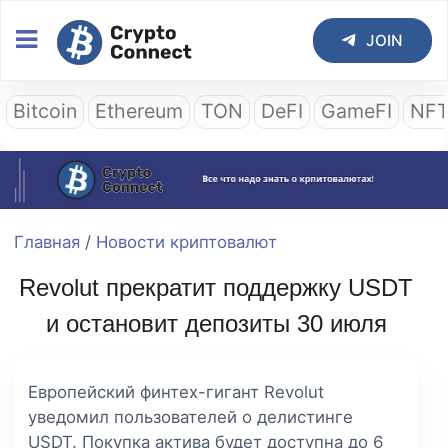
JOIN
Bitcoin
Ethereum
TON
DeFI
GameFI
NF
Главная
/
Новости криптовалют
Revolut прекратит поддержку USDT
и остановит депозиты 30 июля
Европейский финтех-гигант Revolut
уведомил пользователей о делистинге
USDT. Покупка актива будет доступна до 6