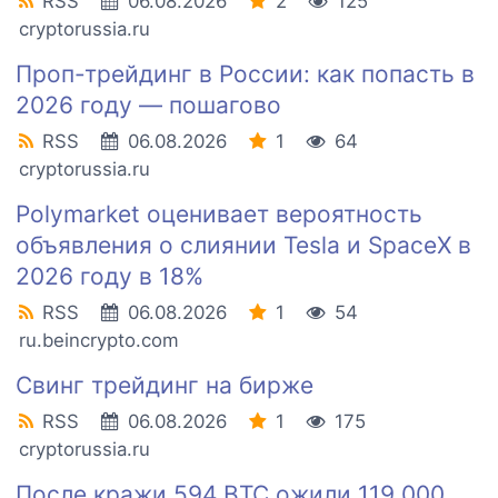
RSS
06.08.2026
2
125
cryptorussia.ru
Проп-трейдинг в России: как попасть в
2026 году — пошагово
RSS
06.08.2026
1
64
cryptorussia.ru
Polymarket оценивает вероятность
объявления о слиянии Tesla и SpaceX в
2026 году в 18%
RSS
06.08.2026
1
54
ru.beincrypto.com
Свинг трейдинг на бирже
RSS
06.08.2026
1
175
cryptorussia.ru
После кражи 594 BTC ожили 119 000