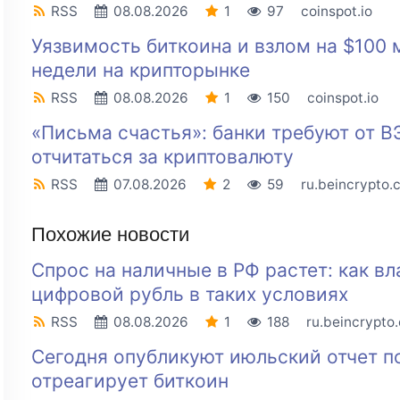
RSS
08.08.2026
1
97
coinspot.io
Уязвимость биткоина и взлом на $100 
недели на крипторынке
RSS
08.08.2026
1
150
coinspot.io
«Письма счастья»: банки требуют от В
отчитаться за криптовалюту
RSS
07.08.2026
2
59
ru.beincrypto.
Похожие новости
Спрос на наличные в РФ растет: как вл
цифровой рубль в таких условиях
RSS
08.08.2026
1
188
ru.beincrypto
Сегодня опубликуют июльский отчет п
отреагирует биткоин