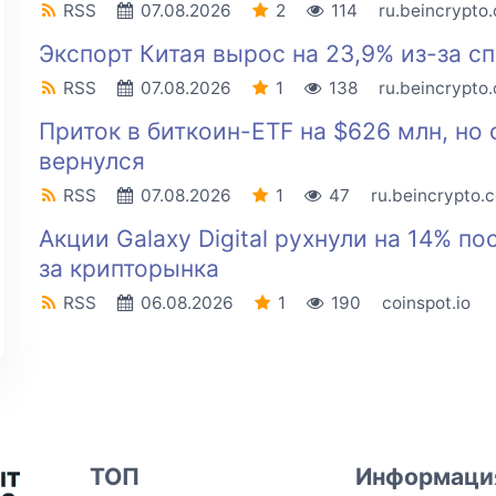
RSS
07.08.2026
2
114
ru.beincrypto
Экспорт Китая вырос на 23,9% из-за с
RSS
07.08.2026
1
138
ru.beincrypto
Приток в биткоин-ETF на $626 млн, но 
вернулся
RSS
07.08.2026
1
47
ru.beincrypto.
Акции Galaxy Digital рухнули на 14% по
за крипторынка
RSS
06.08.2026
1
190
coinspot.io
ТОП
Информаци