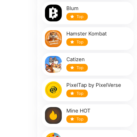
Blum
Top
Hamster Kombat
Top
Catizen
Top
PixelTap by PixelVerse
Top
Mine HOT
Top