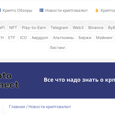
Крипто Обзоры
Новости криптовалют
Крипто
FI
NFT
Play-to-Earn
Telegram
Web3
Binance
ByB
TH
ETF
ICO
Аирдроп
Альткоины
Биржи
Майнинг
Листинг
Главная
/
Новости криптовалют