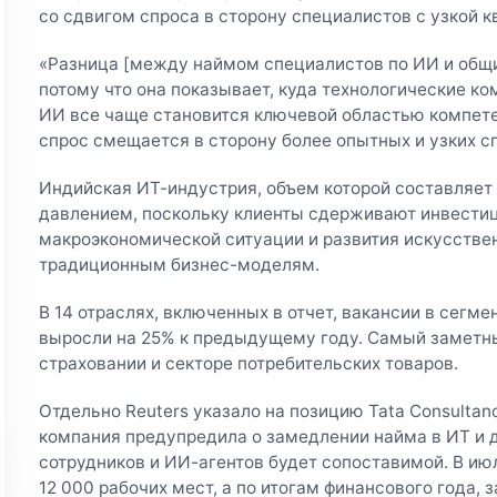
со сдвигом спроса в сторону специалистов с узкой 
«Разница [между наймом специалистов по ИИ и общ
потому что она показывает, куда технологические к
ИИ все чаще становится ключевой областью компетен
спрос смещается в сторону более опытных и узких с
Индийская ИТ-индустрия, объем которой составляет 
давлением, поскольку клиенты сдерживают инвестици
макроэкономической ситуации и развития искусстве
традиционным бизнес-моделям.
В 14 отраслях, включенных в отчет, вакансии в сегм
выросли на 25% к предыдущему году. Самый заметны
страховании и секторе потребительских товаров.
Отдельно Reuters указало на позицию Tata Consultanc
компания предупредила о замедлении найма в ИТ и 
сотрудников и ИИ-агентов будет сопоставимой. В ию
12 000 рабочих мест, а по итогам финансового года,