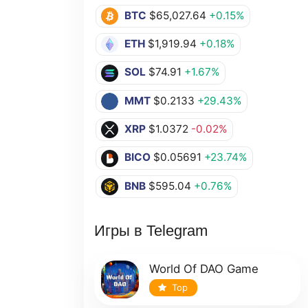
BTC
$65,027.64
+0.15%
ETH
$1,919.94
+0.18%
SOL
$74.91
+1.67%
MMT
$0.2133
+29.43%
XRP
$1.0372
-0.02%
BICO
$0.05691
+23.74%
BNB
$595.04
+0.76%
Игры в Telegram
World Of DAO Game
Top