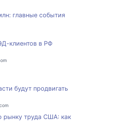
млн: главные события
ЭД-клиентов в РФ
com
асти будут продвигать
.com
о рынку труда США: как