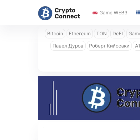
Game WEB3
Bitcoin
Ethereum
TON
DeFI
Game
Павел Дуров
Роберт Кийосаки
A