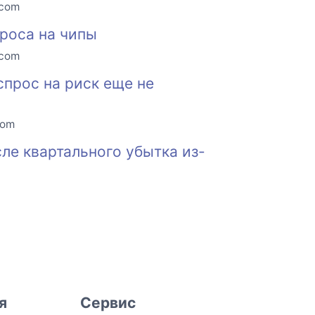
.com
проса на чипы
.com
спрос на риск еще не
com
сле квартального убытка из-
я
Сервис