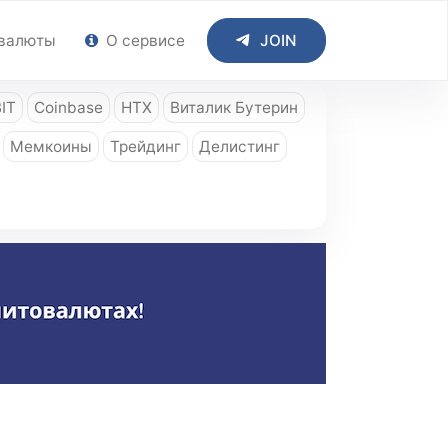
валюты
О сервисе
JOIN
IT
Coinbase
HTX
Виталик Бутерин
Мемкоины
Трейдинг
Делистинг