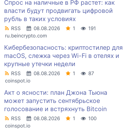
Спрос на наличные в РФ растет: как
власти будут продвигать цифровой
рубль в таких условиях
RSS
08.08.2026
1
191
ru.beincrypto.com
Кибербезопасность: криптостилер для
macOS, слежка через Wi-Fi в отелях и
крупные утечки недели
RSS
08.08.2026
1
87
coinspot.io
Акт о ясности: план Джона Тьюна
может запустить сентябрьское
голосование и встряхнуть Bitcoin
RSS
08.08.2026
1
100
coinspot.io