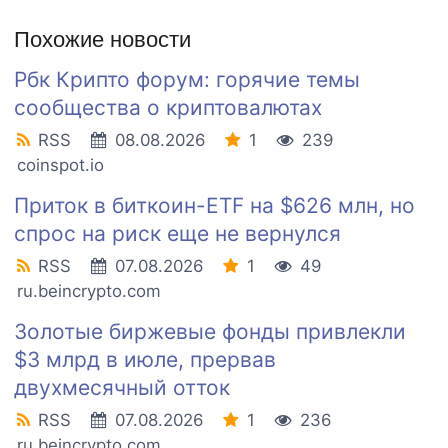
Похожие новости
Рбк Крипто форум: горячие темы
сообщества о криптовалютах
RSS
08.08.2026
1
239
coinspot.io
Приток в биткоин-ETF на $626 млн, но
спрос на риск еще не вернулся
RSS
07.08.2026
1
49
ru.beincrypto.com
Золотые биржевые фонды привлекли
$3 млрд в июле, прервав
двухмесячный отток
RSS
07.08.2026
1
236
ru.beincrypto.com