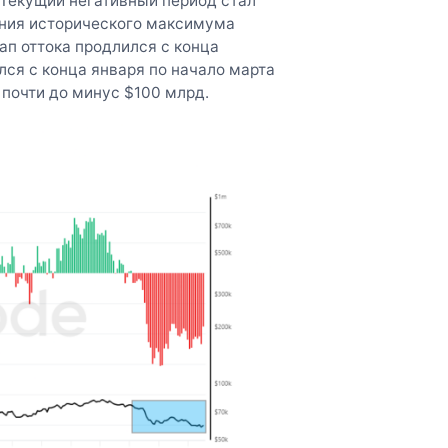
 Текущий негативный период стал
ния исторического максимума
тап оттока продлился с конца
лся с конца января по начало марта
 почти до минус $100 млрд.