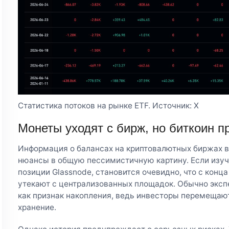
Статистика потоков на рынке ETF. Источник: X
Монеты уходят с бирж, но биткоин п
Информация о балансах на криптовалютных биржах 
нюансы в общую пессимистичную картину. Если изуч
позиции Glassnode, становится очевидно, что с конц
утекают с централизованных площадок. Обычно экс
как признак накопления, ведь инвесторы перемещаю
хранение.