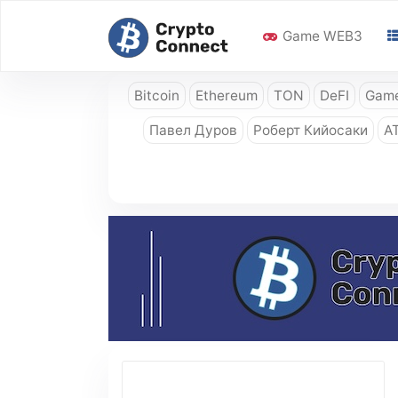
Game WEB3
Bitcoin
Ethereum
TON
DeFI
Game
Павел Дуров
Роберт Кийосаки
A