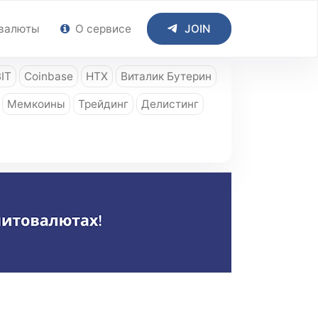
валюты
О сервисе
JOIN
IT
Coinbase
HTX
Виталик Бутерин
Мемкоины
Трейдинг
Делистинг