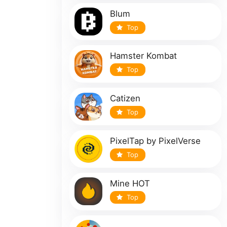
Blum
Top
Hamster Kombat
Top
Catizen
Top
PixelTap by PixelVerse
Top
Mine HOT
Top