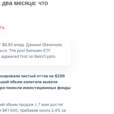
 два месяца: что
37%
г $8,95 млрд. Данные Glassnode
ся. The post Биткоин-ETF
appeared first on BeInCrypto.
ксировали чистый отток на $296
льший объем капитала вывела
тери понесли инвестиционные фонды
ий объем продаж с 7 мая достиг
 $61 600, прибавив около 2,4% за