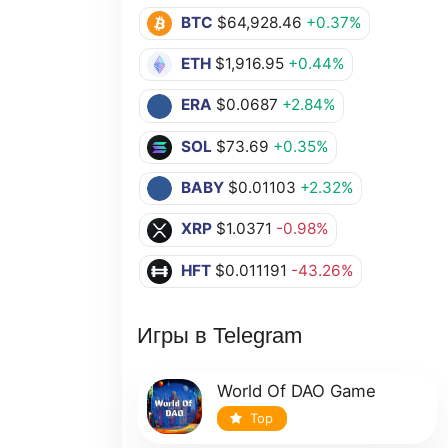
BTC
$64,928.46
+0.37%
ETH
$1,916.95
+0.44%
ERA
$0.0687
+2.84%
SOL
$73.69
+0.35%
BABY
$0.01103
+2.32%
XRP
$1.0371
-0.98%
HFT
$0.011191
-43.26%
Игры в Telegram
World Of DAO Game
Top