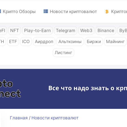
Крипто Обзоры
Новости криптовалют
Крипто
FI
NFT
Play-to-Earn
Telegram
Web3
Binance
ByB
TH
ETF
ICO
Аирдроп
Альткоины
Биржи
Майнинг
Листинг
Главная
/
Новости криптовалют