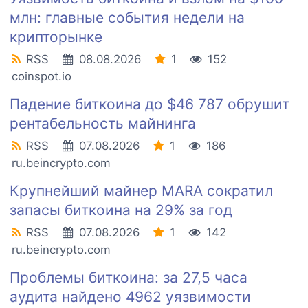
млн: главные события недели на
крипторынке
RSS
08.08.2026
1
152
coinspot.io
Падение биткоина до $46 787 обрушит
рентабельность майнинга
RSS
07.08.2026
1
186
ru.beincrypto.com
Крупнейший майнер MARA сократил
запасы биткоина на 29% за год
RSS
07.08.2026
1
142
ru.beincrypto.com
Проблемы биткоина: за 27,5 часа
аудита найдено 4962 уязвимости