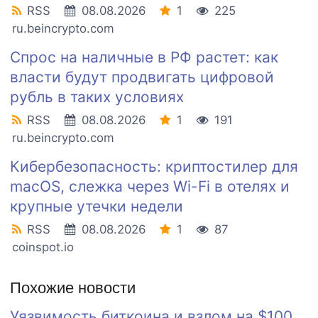
RSS
08.08.2026
1
225
ru.beincrypto.com
Спрос на наличные в РФ растет: как
власти будут продвигать цифровой
рубль в таких условиях
RSS
08.08.2026
1
191
ru.beincrypto.com
Кибербезопасность: криптостилер для
macOS, слежка через Wi-Fi в отелях и
крупные утечки недели
RSS
08.08.2026
1
87
coinspot.io
Похожие новости
Уязвимость биткоина и взлом на $100