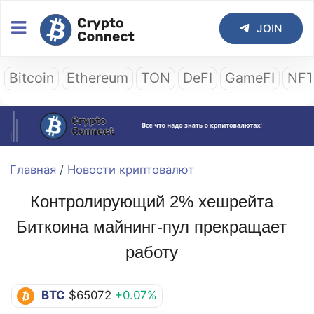
JOIN
Bitcoin
Ethereum
TON
DeFI
GameFI
NF
Главная
/
Новости криптовалют
Контролирующий 2% хешрейта
Биткоина майнинг-пул прекращает
работу
BTC
$65072
+0.07%