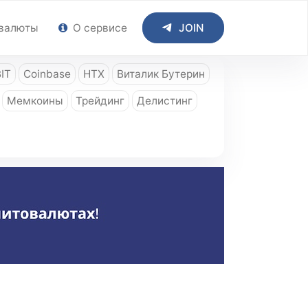
валюты
О сервисе
JOIN
IT
Coinbase
HTX
Виталик Бутерин
Мемкоины
Трейдинг
Делистинг