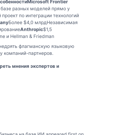
собенности
Microsoft Frontier
 базе разных моделей прямо у
 проект по интеграции технологий
pany
Более $4,0 млрдНезависимая
ирование
Anthropic
$1,5
e и Hellman & Friedman
 внедрять флагманскую языковую
у компаний-партнеров.
реть мнения экспертов и
бизнеса на базе ИИ appeared first on