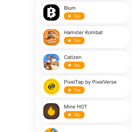
Blum
Top
Hamster Kombat
Top
Catizen
Top
PixelTap by PixelVerse
Top
Mine HOT
Top