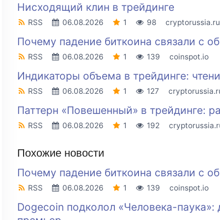
Нисходящий клин в трейдинге
RSS
06.08.2026
1
98
cryptorussia.ru
Почему падение биткоина связали с о
RSS
06.08.2026
1
139
coinspot.io
Индикаторы объема в трейдинге: чтен
RSS
06.08.2026
1
127
cryptorussia.r
Паттерн «Повешенный» в трейдинге: ра
RSS
06.08.2026
1
192
cryptorussia.r
Похожие новости
Почему падение биткоина связали с о
RSS
06.08.2026
1
139
coinspot.io
Dogecoin подколол «Человека-паука»: 