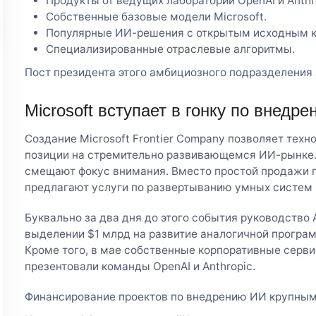
Продукты от ведущих лабораторий OpenAI и Anthr
Собственные базовые модели Microsoft.
Популярные ИИ-решения с открытым исходным ко
Специализированные отраслевые алгоритмы.
Пост президента этого амбициозного подразделения 
Microsoft вступает в гонку по внедр
Создание Microsoft Frontier Company позволяет техн
позиции на стремительно развивающемся ИИ-рынке.
смещают фокус внимания. Вместо простой продажи г
предлагают услуги по развертыванию умных систем 
Буквально за два дня до этого события руководство 
выделении $1 млрд на развитие аналогичной програм
Кроме того, в мае собственные корпоративные серв
презентовали команды OpenAI и Anthropic.
Финансирование проектов по внедрению ИИ крупным