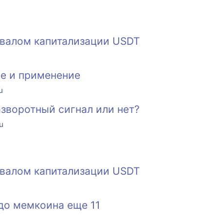
бвалом капитализации USDT
ие и применение
u
зворотный сигнал или нет?
u
бвалом капитализации USDT
до мемкоина еще 11