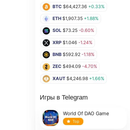
BTC
$64,427.36
+0.33%
ETH
$1,907.35
+1.88%
SOL
$73.25
-0.60%
XRP
$1.046
-1.24%
BNB
$592.92
-1.18%
ZEC
$494.09
-4.70%
XAUT
$4,246.98
+1.66%
Игры в Telegram
World Of DAO Game
Top