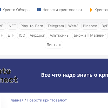
Крипто Обзоры
Новости криптовалют
Крипто
FI
NFT
Play-to-Earn
Telegram
Web3
Binance
ByB
TH
ETF
ICO
Аирдроп
Альткоины
Биржи
Майнинг
Листинг
Главная
/
Новости криптовалют