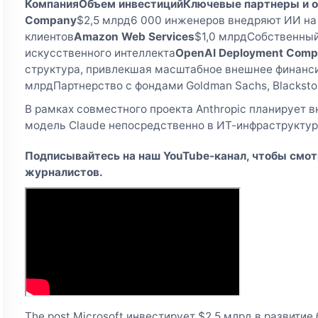
Компания
Объем инвестиций
Ключевые партнеры и о
Company
$2,5 млрд6 000 инженеров внедряют ИИ на
клиентов
Amazon Web Services
$1,0 млрдСобственный
искусственного интеллекта
OpenAI Deployment Com
структура, привлекшая масштабное внешнее финанс
млрдПартнерство с фондами Goldman Sachs, Blackston
В рамках совместного проекта Anthropic планирует
модель Claude непосредственно в ИТ-инфраструктур
Подписывайтесь на наш YouTube-канал, чтобы смот
журналистов.
The post Microsoft инвестирует $2,5 млрд в развитие 