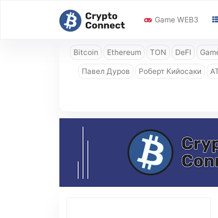
Game WEB3
Bitcoin
Ethereum
TON
DeFI
Game
Павел Дуров
Роберт Кийосаки
A