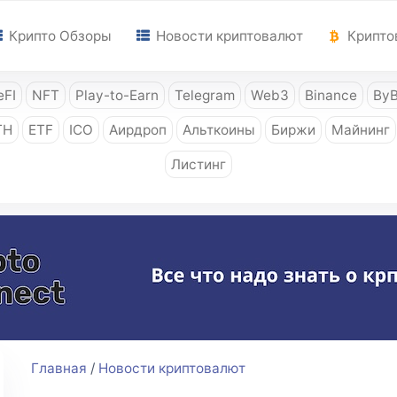
Крипто Обзоры
Новости криптовалют
Крипто
FI
NFT
Play-to-Earn
Telegram
Web3
Binance
ByB
TH
ETF
ICO
Аирдроп
Альткоины
Биржи
Майнинг
Листинг
Главная
/
Новости криптовалют