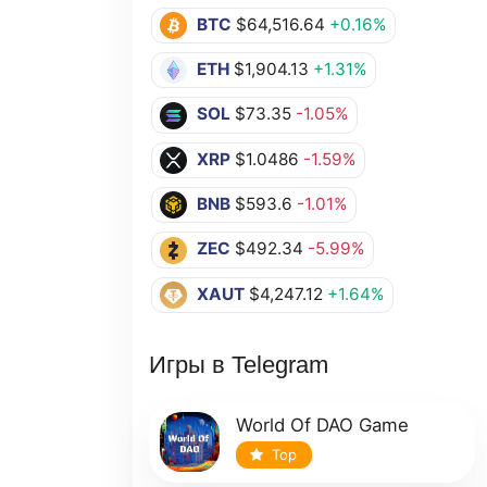
BTC
$64,516.64
+0.16%
ETH
$1,904.13
+1.31%
SOL
$73.35
-1.05%
XRP
$1.0486
-1.59%
BNB
$593.6
-1.01%
ZEC
$492.34
-5.99%
XAUT
$4,247.12
+1.64%
Игры в Telegram
World Of DAO Game
Top