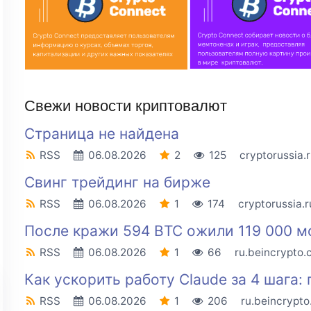
Свежи новости криптовалют
Страница не найдена
RSS
06.08.2026
2
125
cryptorussia.
Свинг трейдинг на бирже
RSS
06.08.2026
1
174
cryptorussia.r
После кражи 594 BTC ожили 119 000 мо
RSS
06.08.2026
1
66
ru.beincrypto
Как ускорить работу Claude за 4 шага:
RSS
06.08.2026
1
206
ru.beincrypt