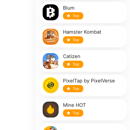
Blum
Top
Hamster Kombat
Top
Catizen
Top
PixelTap by PixelVerse
Top
Mine HOT
Top