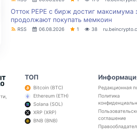
Отток PEPE с бирж достиг максимума 
продолжают покупать мемкоин
RSS
06.08.2026
1
38
ru.beincrypto.
ТОП
Информаци
Bitcoin (BTC)
Редакционная п
Ethereum (ETH)
Политика
ти,
конфиденциаль
Solana (SOL)
Пользовательск
XRP (XRP)
соглашение
BNB (BNB)
Правообладате