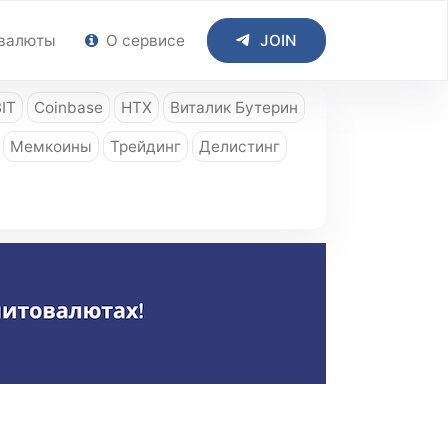
валюты
О сервисе
JOIN
IT
Coinbase
HTX
Виталик Бутерин
Мемкоины
Трейдинг
Делистинг