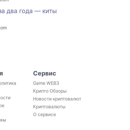
за два года — киты
com
я
Сервис
олитика
Game WEB3
Крипто Обзоры
ности
Новости криптовалют
ое
Криптовалюты
О сервисе
лям