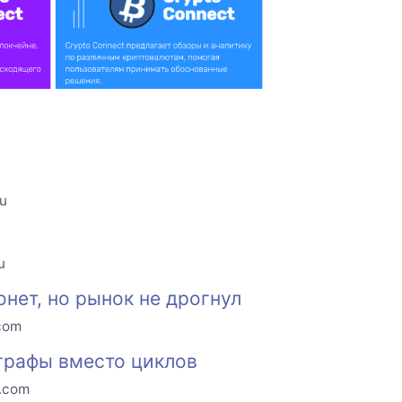
ru
u
нет, но рынок не дрогнул
.com
 графы вместо циклов
o.com