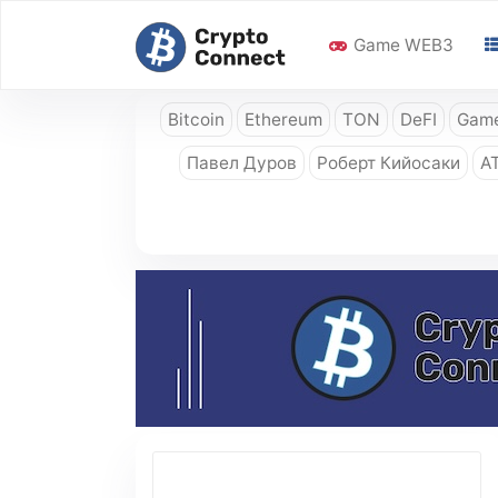
Game WEB3
Bitcoin
Ethereum
TON
DeFI
Game
Павел Дуров
Роберт Кийосаки
A