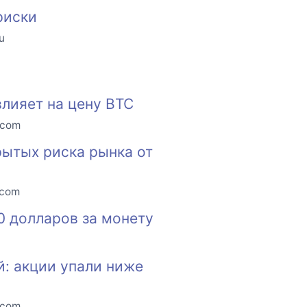
риски
u
лияет на цену BTC
.com
ытых риска рынка от
.com
0 долларов за монету
й: акции упали ниже
.com