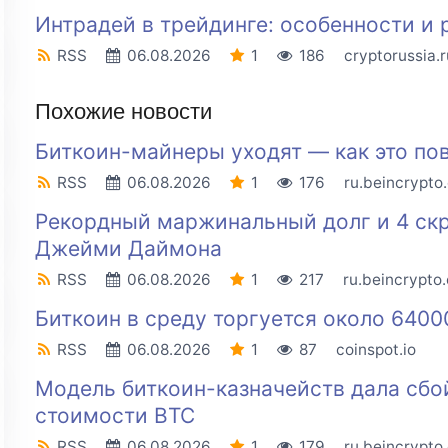
Интрадей в трейдинге: особенности и 
RSS
06.08.2026
1
186
cryptorussia.r
Похожие новости
Биткоин-майнеры уходят — как это пов
RSS
06.08.2026
1
176
ru.beincrypto
Рекордный маржинальный долг и 4 скр
Джейми Даймона
RSS
06.08.2026
1
217
ru.beincrypto
Биткоин в среду торгуется около 6400
RSS
06.08.2026
1
87
coinspot.io
Модель биткоин-казначейств дала сбо
стоимости BTC
RSS
06.08.2026
1
179
ru.beincrypto