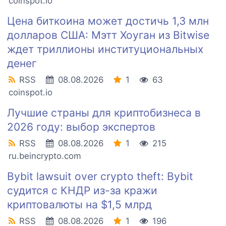
coinspot.io
Цена биткоина может достичь 1,3 млн
долларов США: Мэтт Хоуган из Bitwise
ждет триллионы институциональных
денег
RSS
08.08.2026
1
63
coinspot.io
Лучшие страны для криптобизнеса в
2026 году: выбор экспертов
RSS
08.08.2026
1
215
ru.beincrypto.com
Bybit lawsuit over crypto theft: Bybit
судится с КНДР из-за кражи
криптовалюты на $1,5 млрд
RSS
08.08.2026
1
196