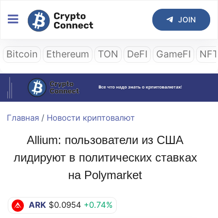
JOIN
Bitcoin
Ethereum
TON
DeFI
GameFI
NF
Главная
/
Новости криптовалют
Allium: пользователи из США
лидируют в политических ставках
на Polymarket
ARK
$0.0954
+0.74%