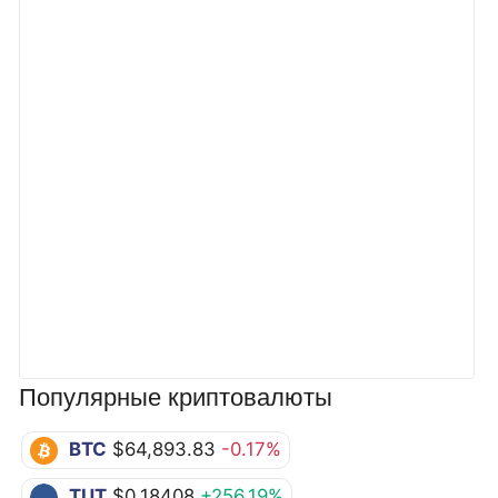
Популярные криптовалюты
BTC
$64,893.83
-0.17%
TUT
$0.18408
+256.19%