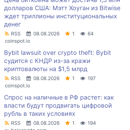
долларов США: Мэтт Хоуган из Bitwise
ждет триллионы институциональных
денег
RSS
08.08.2026
1
64
coinspot.io
Bybit lawsuit over crypto theft: Bybit
судится с КНДР из-за кражи
криптовалюты на $1,5 млрд
RSS
08.08.2026
1
197
coinspot.io
Спрос на наличные в РФ растет: как
власти будут продвигать цифровой
рубль в таких условиях
RSS
08.08.2026
1
194