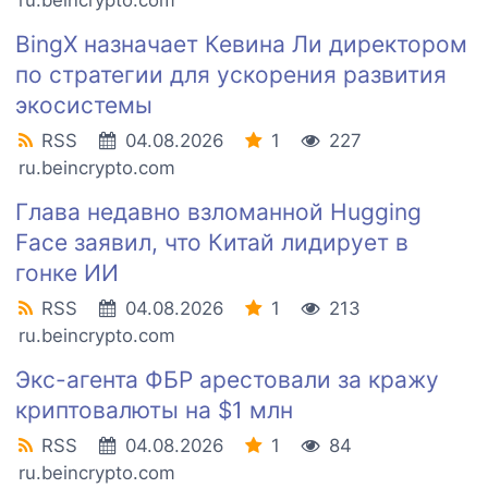
ru.beincrypto.com
BingX назначает Кевина Ли директором
по стратегии для ускорения развития
экосистемы
RSS
04.08.2026
1
227
ru.beincrypto.com
Глава недавно взломанной Hugging
Face заявил, что Китай лидирует в
гонке ИИ
RSS
04.08.2026
1
213
ru.beincrypto.com
Экс-агента ФБР арестовали за кражу
криптовалюты на $1 млн
RSS
04.08.2026
1
84
ru.beincrypto.com