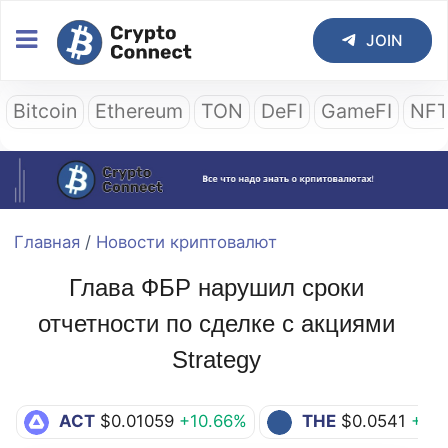
JOIN
Bitcoin
Ethereum
TON
DeFI
GameFI
NF
Главная
/
Новости криптовалют
Глава ФБР нарушил сроки
отчетности по сделке с акциями
Strategy
ACT
$0.01059
+10.66%
THE
$0.0541
+3.