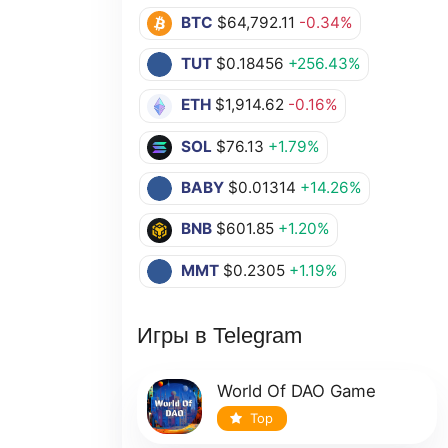
BTC
$64,792.11
-0.34%
TUT
$0.18456
+256.43%
ETH
$1,914.62
-0.16%
SOL
$76.13
+1.79%
BABY
$0.01314
+14.26%
BNB
$601.85
+1.20%
MMT
$0.2305
+1.19%
Игры в Telegram
World Of DAO Game
Top