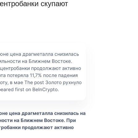
центробанки скупают
июне цена драгметалла снизилась
ильности на Ближнем Востоке.
 центробанки продолжают активно
та потеряла 11,7% после падения
оту, в мае The post Золото рухнуло
ared first on BeInCrypto.
юне цена драгметалла снизилась на
ости на Ближнем Востоке. При
тробанки продолжают активно