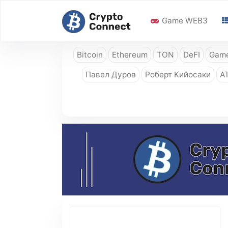
Game WEB3
Bitcoin
Ethereum
TON
DeFI
Game
Павел Дуров
Роберт Кийосаки
A