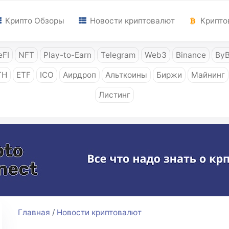
Крипто Обзоры
Новости криптовалют
Крипто
FI
NFT
Play-to-Earn
Telegram
Web3
Binance
ByB
TH
ETF
ICO
Аирдроп
Альткоины
Биржи
Майнинг
Листинг
Главная
/
Новости криптовалют