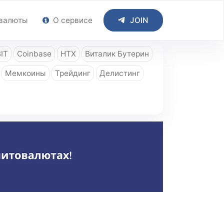
валюты
О сервисе
JOIN
IT
Coinbase
HTX
Виталик Бутерин
Мемкоины
Трейдинг
Делистинг