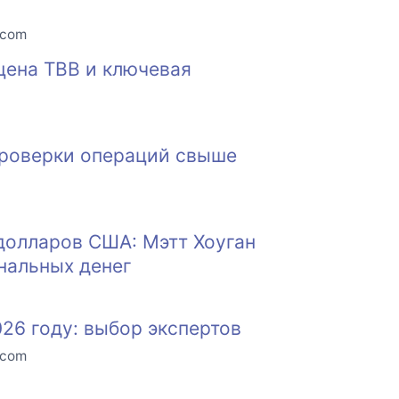
.com
 цена TBB и ключевая
проверки операций свыше
долларов США: Мэтт Хоуган
нальных денег
26 году: выбор экспертов
.com