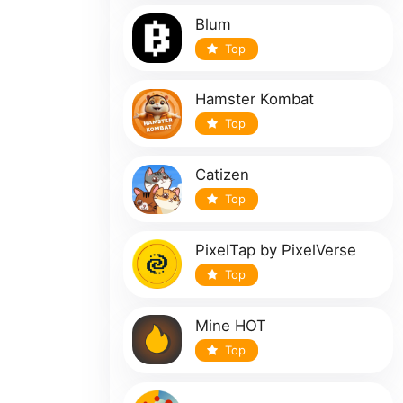
Blum
Top
Hamster Kombat
Top
Catizen
Top
PixelTap by PixelVerse
Top
Mine HOT
Top