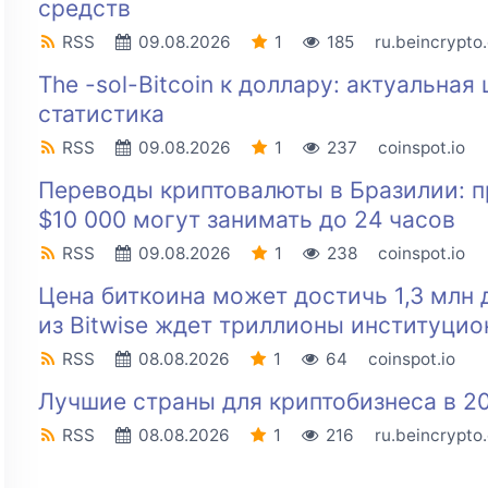
средств
RSS
09.08.2026
1
185
ru.beincrypto
The -sol-Bitcoin к доллару: актуальная
статистика
RSS
09.08.2026
1
237
coinspot.io
Переводы криптовалюты в Бразилии: 
$10 000 могут занимать до 24 часов
RSS
09.08.2026
1
238
coinspot.io
Цена биткоина может достичь 1,3 млн 
из Bitwise ждет триллионы институцио
RSS
08.08.2026
1
64
coinspot.io
Лучшие страны для криптобизнеса в 20
RSS
08.08.2026
1
216
ru.beincrypto