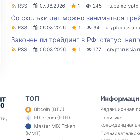
RSS
07.08.2026
1
245
ru.beincrypto
Со скольки лет можно заниматься тре
RSS
06.08.2026
1
94
cryptorussia.r
Законен ли трейдинг в РФ: статус, нал
RSS
06.08.2026
1
177
cryptorussia.r
ТОП
Информаци
Bitcoin (BTC)
Редакционная п
Ethereum (ETH)
Политика
ти,
конфиденциаль
Master MIX Token
(MMT)
Пользовательск