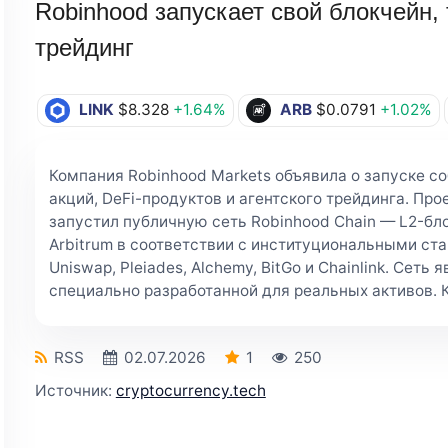
Robinhood запускает свой блокчейн, 
трейдинг
LINK
$8.328
+1.64%
ARB
$0.0791
+1.02%
Компания Robinhood Markets объявила о запуске со
акций, DeFi-продуктов и агентского трейдинга. Пр
запустил публичную сеть Robinhood Chain — L2-бл
Arbitrum в соответствии с институциональными ст
Uniswap, Pleiades, Alchemy, BitGo и Chainlink. Сеть
специально разработанной для реальных активов. К
RSS
02.07.2026
1
250
Источник:
cryptocurrency.tech