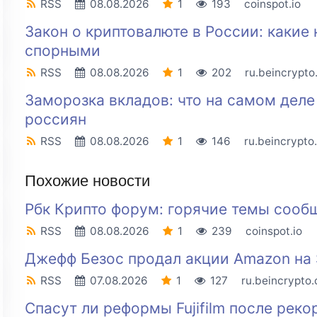
RSS
08.08.2026
1
193
coinspot.io
Закон о криптовалюте в России: какие
спорными
RSS
08.08.2026
1
202
ru.beincrypt
Заморозка вкладов: что на самом дел
россиян
RSS
08.08.2026
1
146
ru.beincrypto
Похожие новости
Рбк Крипто форум: горячие темы сооб
RSS
08.08.2026
1
239
coinspot.io
Джефф Безос продал акции Amazon на 
RSS
07.08.2026
1
127
ru.beincrypto
Спасут ли реформы Fujifilm после реко