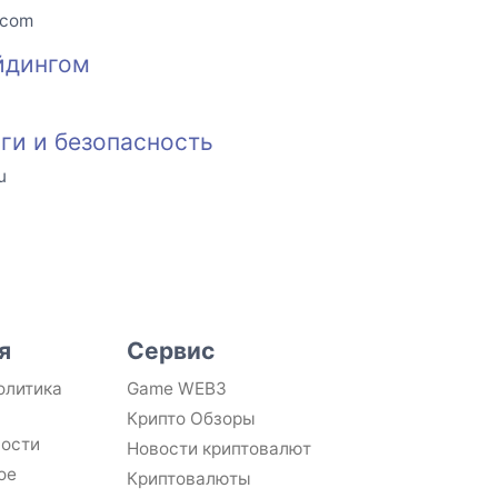
.com
йдингом
u
оги и безопасность
u
я
Сервис
олитика
Game WEB3
Крипто Обзоры
ности
Новости криптовалют
ое
Криптовалюты