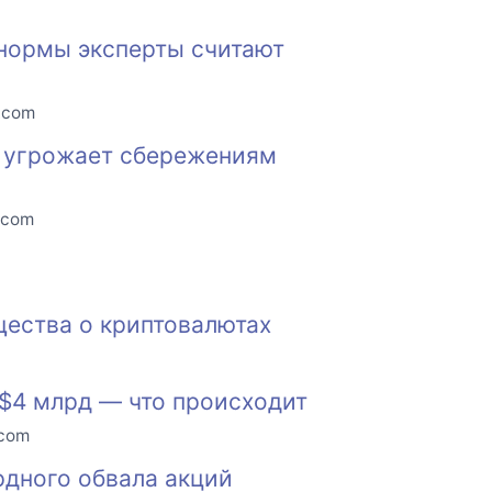
 нормы эксперты считают
o.com
е угрожает сбережениям
.com
щества о криптовалютах
$4 млрд — что происходит
.com
рдного обвала акций