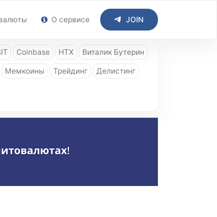
валюты
О сервисе
JOIN
IT
Coinbase
HTX
Виталик Бутерин
Мемкоины
Трейдинг
Делистинг