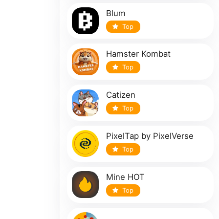
Blum
Top
Hamster Kombat
Top
Catizen
Top
PixelTap by PixelVerse
Top
Mine HOT
Top