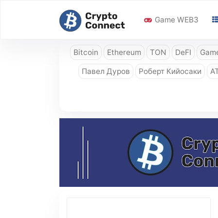
Game WEB3
Bitcoin
Ethereum
TON
DeFI
Game
Павел Дуров
Роберт Кийосаки
A