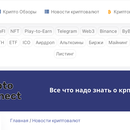
Крипто Обзоры
Новости криптовалют
Крипто
FI
NFT
Play-to-Earn
Telegram
Web3
Binance
ByB
TH
ETF
ICO
Аирдроп
Альткоины
Биржи
Майнинг
Листинг
Главная
/
Новости криптовалют