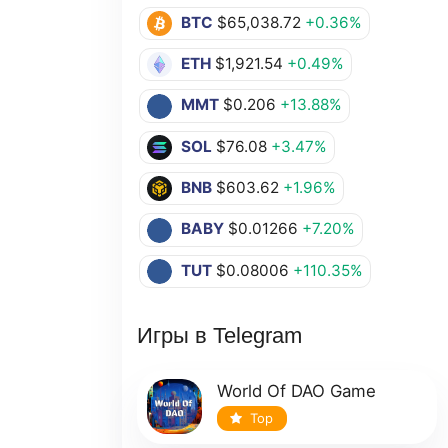
BTC
$65,038.72
+0.36%
ETH
$1,921.54
+0.49%
MMT
$0.206
+13.88%
SOL
$76.08
+3.47%
BNB
$603.62
+1.96%
BABY
$0.01266
+7.20%
TUT
$0.08006
+110.35%
Игры в Telegram
World Of DAO Game
Top