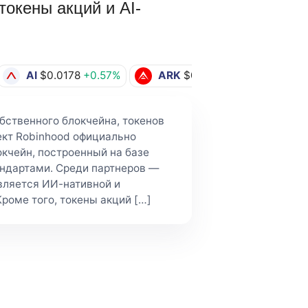
токены акций и AI-
AI
$0.0178
+0.57%
ARK
$0.0948
-0.21%
бственного блокчейна, токенов
оект Robinhood официально
окчейн, построенный на базе
андартами. Среди партнеров —
 является ИИ-нативной и
роме того, токены акций […]